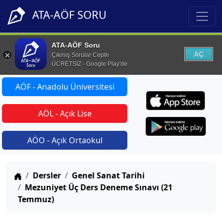
ATA-AÖF SORU
ATA-AÖF Soru
AÇ
Çıkmış Sorular Cepte
ÜCRETSİZ - Google Play'de
AÖF - Anadolu Üniversitesi
AÖL - Açık Lise
AÖO - Açık Ortaokul
Anasayfa
Dersler
Genel Sanat Tarihi
Mezuniyet Üç Ders Deneme Sınavı (21
Temmuz)