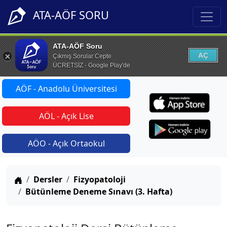
ATA-AÖF SORU
ATA-AÖF Soru
AÇ
Çıkmış Sorular Cepte
ÜCRETSİZ - Google Play'de
AÖF - Anadolu Üniversitesi
AÖL - Açık Lise
AÖO - Açık Ortaokul
Anasayfa
Dersler
Fizyopatoloji
Bütünleme Deneme Sınavı (3. Hafta)