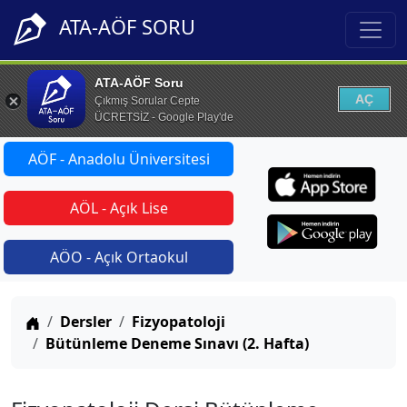
ATA-AÖF SORU
ATA-AÖF Soru
AÇ
Çıkmış Sorular Cepte
ÜCRETSİZ - Google Play'de
AÖF - Anadolu Üniversitesi
AÖL - Açık Lise
AÖO - Açık Ortaokul
Anasayfa
Dersler
Fizyopatoloji
Bütünleme Deneme Sınavı (2. Hafta)