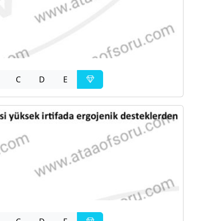
C
D
E