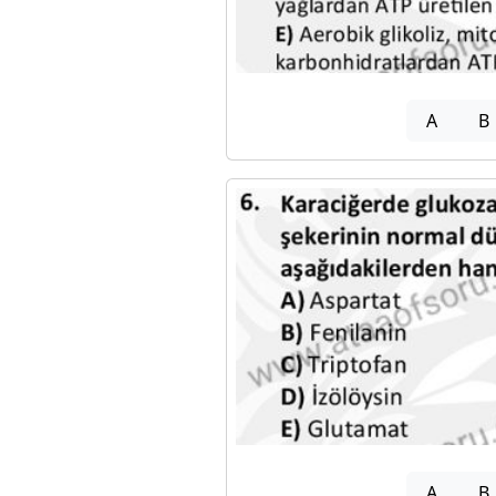
A
B
A
B