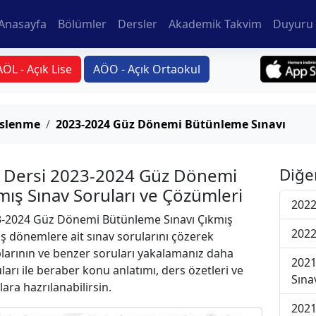
Anasayfa
Bölümler
Dersler
Akademik Takvim
Duyuru 
AÖL - Açık Lise
AÖO - Açık Ortaokul
eslenme
2023-2024 Güz Dönemi Bütünleme Sınavı
e Dersi 2023-2024 Güz Dönemi
Diğe
ış Sınav Soruları ve Çözümleri
2022
-2024 Güz Dönemi Bütünleme Sınavı Çıkmış
2022
iş dönemlere ait sınav sorularını çözerek
plarının ve benzer soruları yakalamanız daha
2021
uları ile beraber konu anlatımı, ders özetleri ve
Sına
lara hazrılanabilirsin.
2021