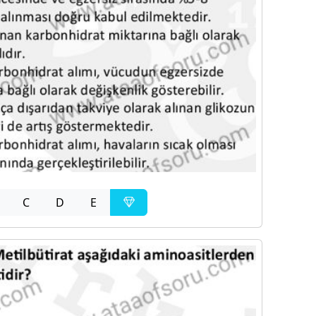
C
D
E