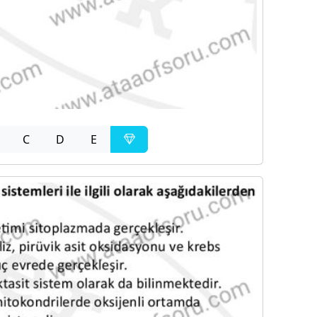
C
D
E