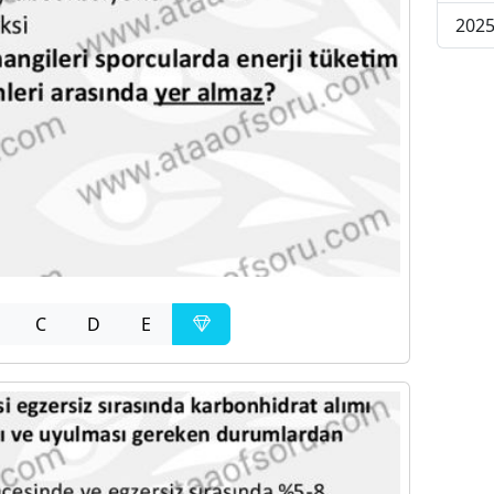
2025
C
D
E