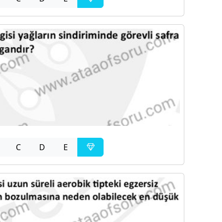
C
D
E