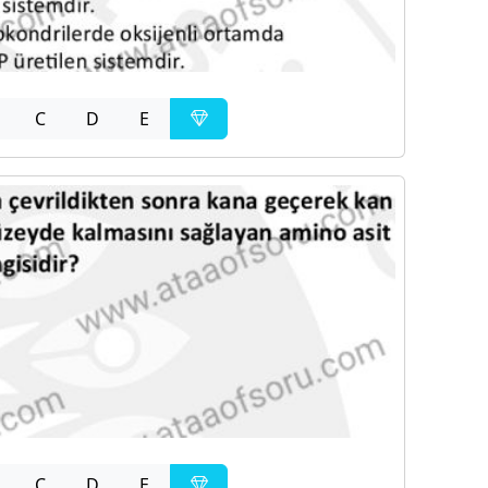
C
D
E
C
D
E