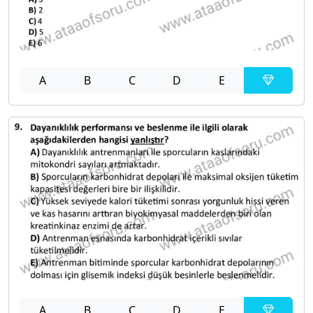
A
B
C
D
E
A
B
C
D
E