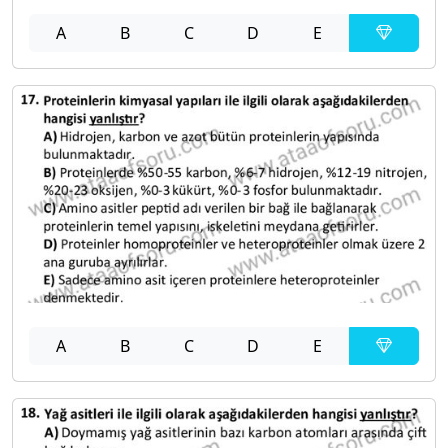
A
B
C
D
E
A
B
C
D
E