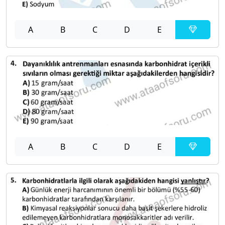
A
B
C
D
E
A
B
C
D
E