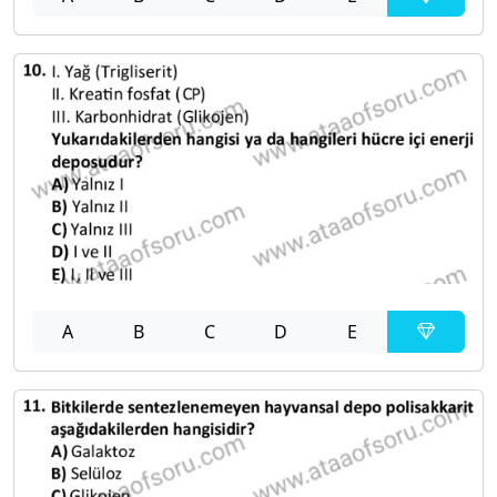
A
B
C
D
E