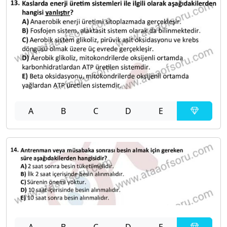
A
B
C
D
E
A
B
C
D
E