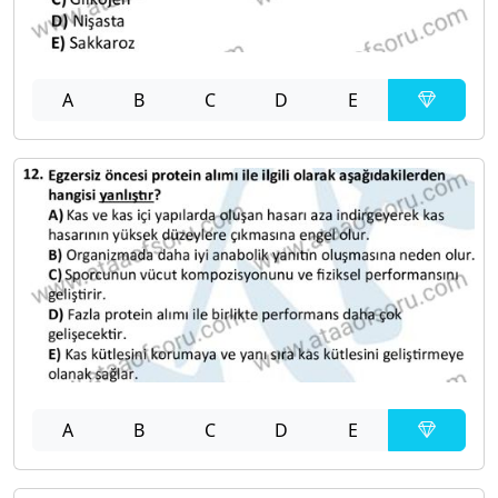
A
B
C
D
E
A
B
C
D
E