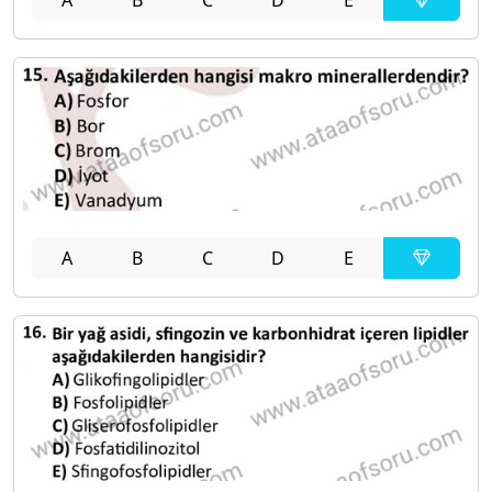
A
B
C
D
E