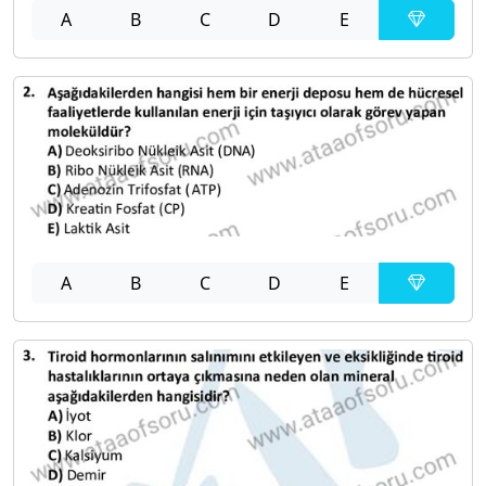
A
B
C
D
E
A
B
C
D
E