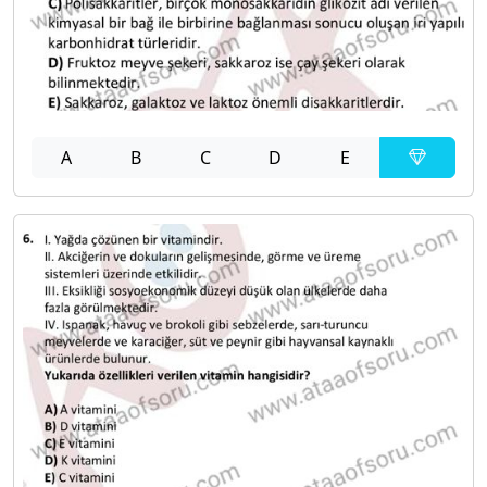
A
B
C
D
E