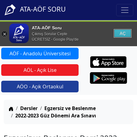
ATA-AÖF SORU
ATA-AÖF Soru
AÇ
Çıkmış Sorular Cepte
ÜCRETSİZ - Google Play'de
AÖF - Anadolu Üniversitesi
AÖL - Açık Lise
AÖO - Açık Ortaokul
Anasayfa
Dersler
Egzersiz ve Beslenme
2022-2023 Güz Dönemi Ara Sınavı