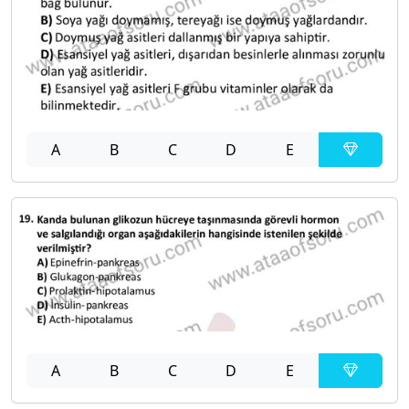
A
B
C
D
E
A
B
C
D
E