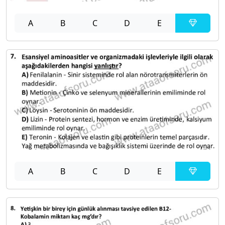
A
B
C
D
E
A
B
C
D
E