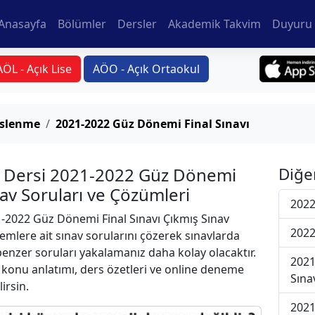
Anasayfa
Bölümler
Dersler
Akademik Takvim
Duyuru 
AÖL - Açık Lise
AÖO - Açık Ortaokul
eslenme
2021-2022 Güz Dönemi Final Sınavı
e Dersi 2021-2022 Güz Dönemi
Diğe
nav Soruları ve Çözümleri
2022
-2022 Güz Dönemi Final Sınavı Çıkmış Sınav
2022
emlere ait sınav sorularını çözerek sınavlarda
 benzer soruları yakalamanız daha kolay olacaktır.
2021
r konu anlatımı, ders özetleri ve online deneme
Sına
lirsin.
2021