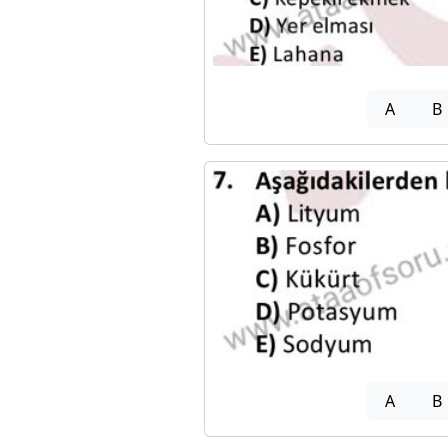
A
B
A
B