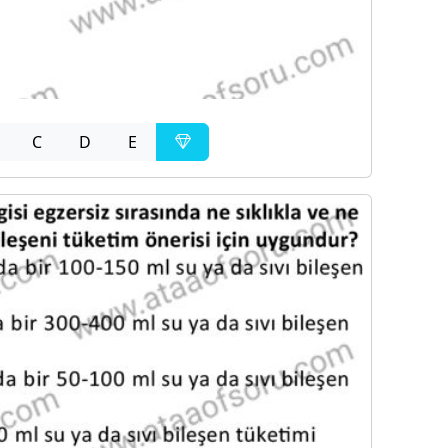
C
D
E