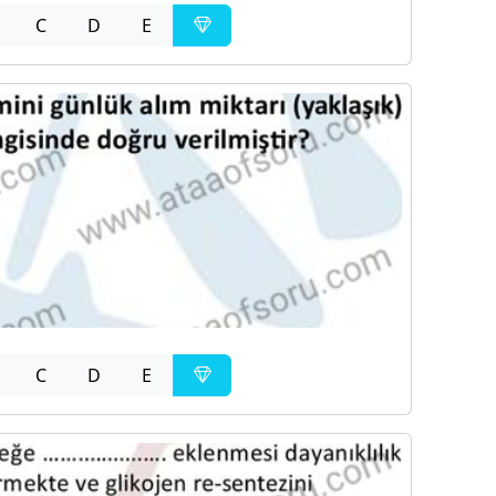
C
D
E
C
D
E