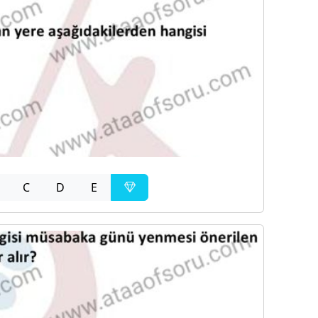
C
D
E