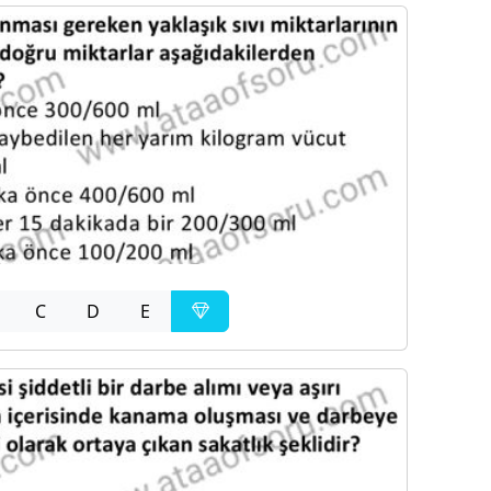
C
D
E