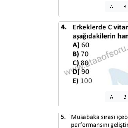
A
B
A
B