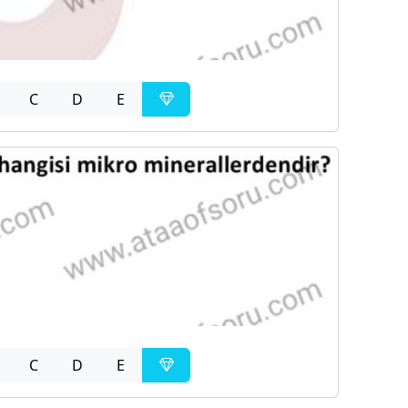
C
D
E
C
D
E