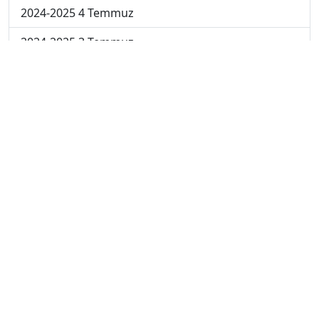
2024-2025 4 Temmuz
2024-2025 3 Temmuz
2024-2025 2 Temmuz
2024-2025 1 Temmuz
2024-2025 30 Haziran
2024-2025 23 Haziran
2024-2025 16 Haziran
2024-2025 9 Haziran
2024-2025 2 Haziran
2023-2024 5. Hafta
2023-2024 4. Hafta