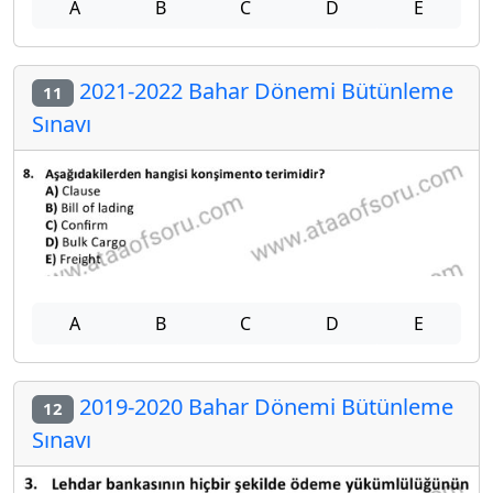
A
B
C
D
E
2021-2022 Bahar Dönemi Bütünleme
11
Sınavı
A
B
C
D
E
2019-2020 Bahar Dönemi Bütünleme
12
Sınavı