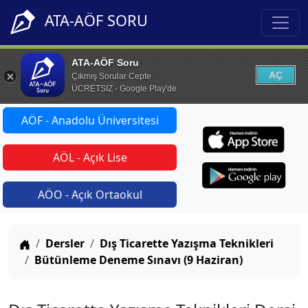
ATA-AÖF SORU
ATA-AÖF Soru
AÇ
Çıkmış Sorular Cepte
ÜCRETSİZ - Google Play'de
AÖF - Anadolu Üniversitesi
AÖL - Açık Lise
AÖO - Açık Ortaokul
Anasayfa
Dersler
Dış Ticarette Yazışma Teknikleri
Bütünleme Deneme Sınavı (9 Haziran)