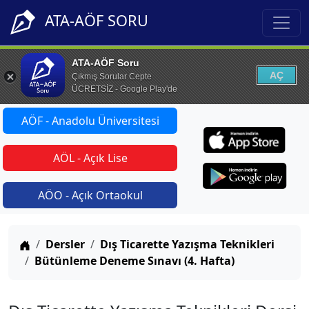
ATA-AÖF SORU
ATA-AÖF Soru
AÇ
Çıkmış Sorular Cepte
ÜCRETSİZ - Google Play'de
AÖF - Anadolu Üniversitesi
AÖL - Açık Lise
AÖO - Açık Ortaokul
Anasayfa
Dersler
Dış Ticarette Yazışma Teknikleri
Bütünleme Deneme Sınavı (4. Hafta)