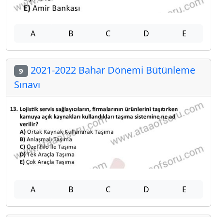
A
B
C
D
E
2021-2022 Bahar Dönemi Bütünleme
9
Sınavı
A
B
C
D
E