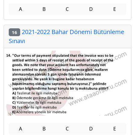
A
B
C
D
E
2021-2022 Bahar Dönemi Bütünleme
16
Sınavı
A
B
C
D
E