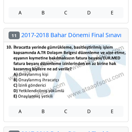
A
B
C
D
E
2017-2018 Bahar Dönemi Final Sınavı
11
A
B
C
D
E