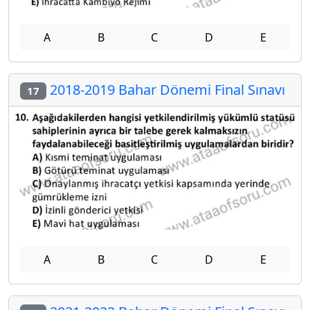
A
B
C
D
E
2018-2019 Bahar Dönemi Final Sınavı
17
A
B
C
D
E