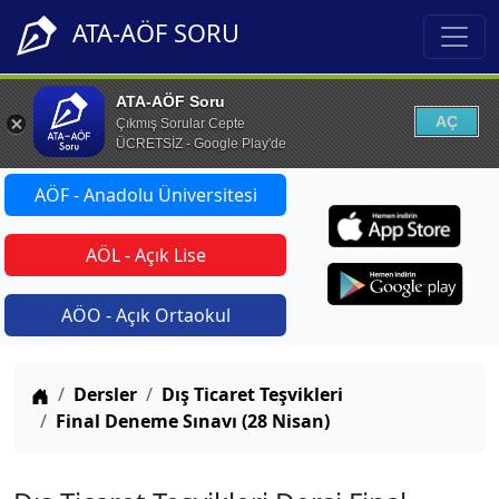
ATA-AÖF SORU
ATA-AÖF Soru
AÇ
Çıkmış Sorular Cepte
ÜCRETSİZ - Google Play'de
AÖF - Anadolu Üniversitesi
AÖL - Açık Lise
AÖO - Açık Ortaokul
Anasayfa
Dersler
Dış Ticaret Teşvikleri
Final Deneme Sınavı (28 Nisan)