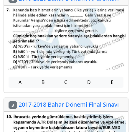
A
B
C
D
E
2017-2018 Bahar Dönemi Final Sınavı
3