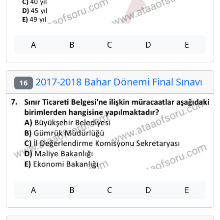
A
B
C
D
E
2017-2018 Bahar Dönemi Final Sınavı
16
A
B
C
D
E