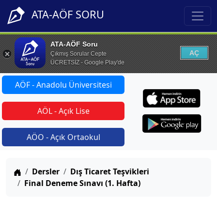
ATA-AÖF SORU
ATA-AÖF Soru
AÇ
Çıkmış Sorular Cepte
ÜCRETSİZ - Google Play'de
AÖF - Anadolu Üniversitesi
AÖL - Açık Lise
AÖO - Açık Ortaokul
Anasayfa
Dersler
Dış Ticaret Teşvikleri
Final Deneme Sınavı (1. Hafta)