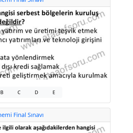
B
C
D
E
mi Final Sınavı