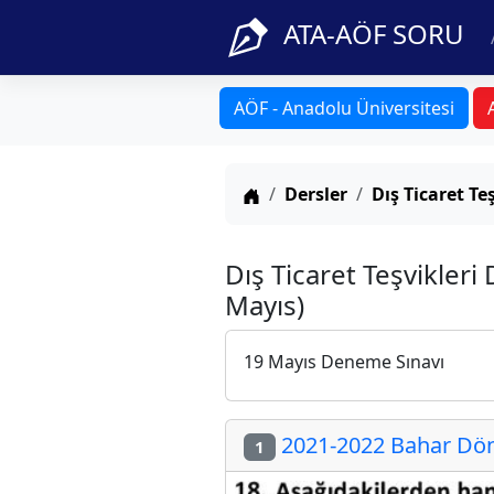
ATA-AÖF SORU
AÖF - Anadolu Üniversitesi
Anasayfa
Dersler
Dış Ticaret Te
Dış Ticaret Teşvikleri
Mayıs)
19 Mayıs Deneme Sınavı
2021-2022 Bahar Döne
1