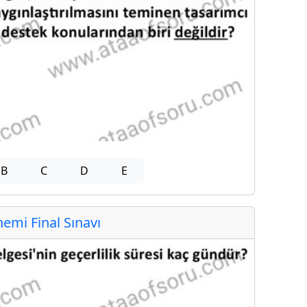
B
C
D
E
mi Final Sınavı