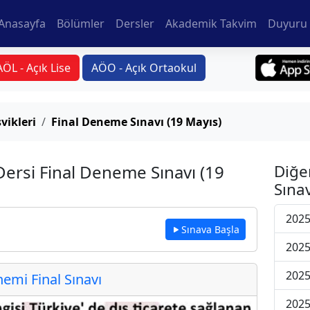
Anasayfa
Bölümler
Dersler
Akademik Takvim
Duyuru 
AÖL - Açık Lise
AÖO - Açık Ortaokul
şvikleri
Final Deneme Sınavı (19 Mayıs)
 Dersi Final Deneme Sınavı (19
Diğe
Sınav
2025
Sınava Başla
2025
2025
mi Final Sınavı
2025