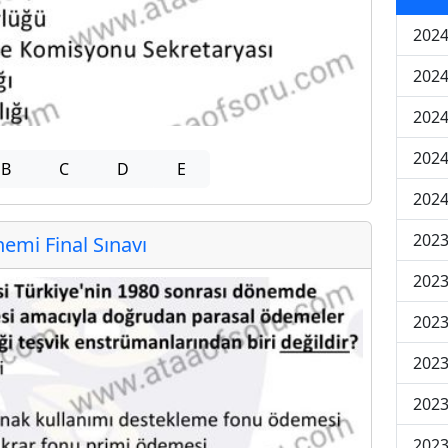
2024
2024
2024
2024
B
C
D
E
2024
202
mi Final Sınavı
202
202
2023
2023
2023