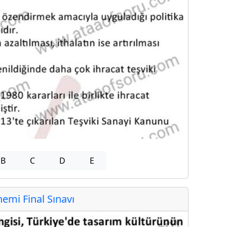
B
C
D
E
mi Final Sınavı