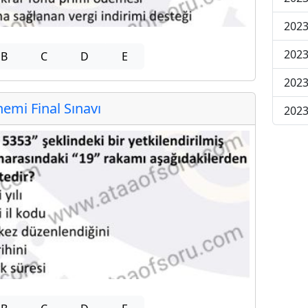
2023
2023
B
C
D
E
2023
mi Final Sınavı
2023