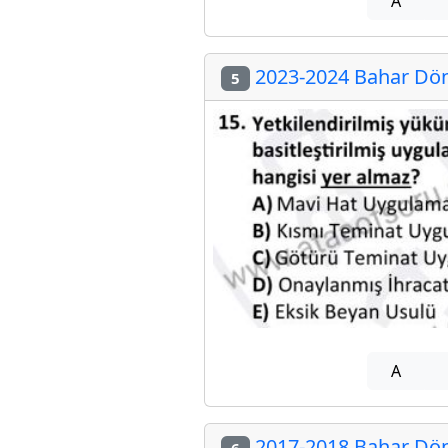
A
2023-2024 Bahar Döne
5
A
2017-2018 Bahar Döne
6