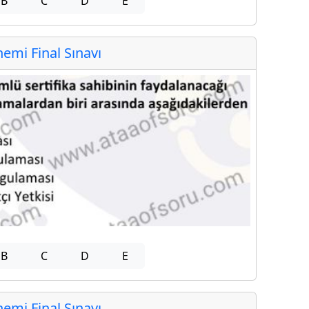
B
C
D
E
mi Final Sınavı
B
C
D
E
mi Final Sınavı