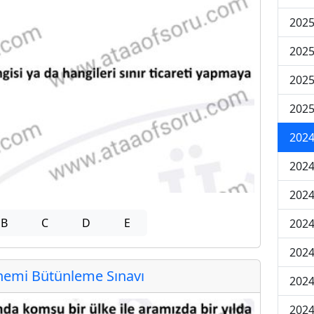
202
202
202
2025
202
202
202
B
C
D
E
202
2024
emi Bütünleme Sınavı
2024
2024