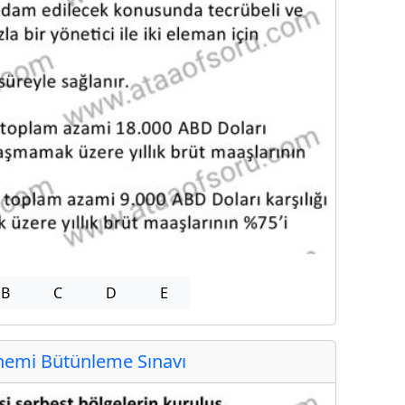
B
C
D
E
emi Bütünleme Sınavı