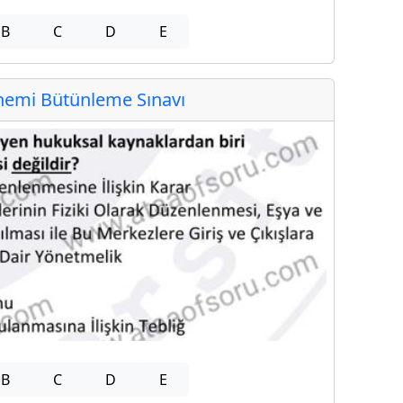
B
C
D
E
emi Bütünleme Sınavı
B
C
D
E