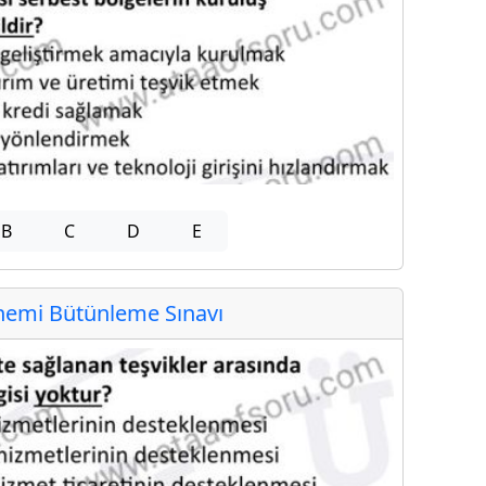
B
C
D
E
emi Bütünleme Sınavı