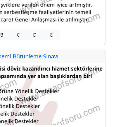
B
C
D
E
emi Bütünleme Sınavı