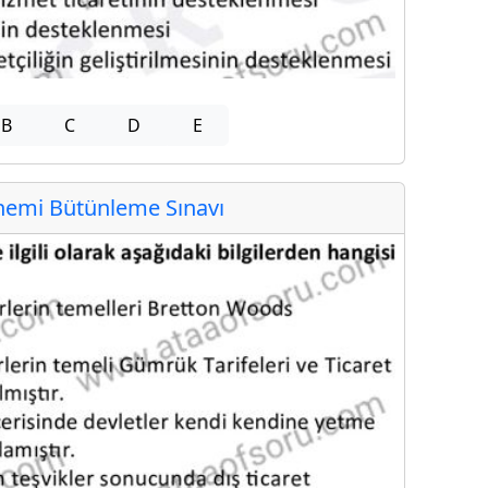
B
C
D
E
emi Bütünleme Sınavı