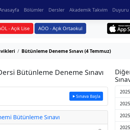
Anasayfa
Bölümler
Dersler
Akademik Takvim
Duyuru 
AÖL - Açık Lise
AÖO - Açık Ortaokul
şvikleri
Bütünleme Deneme Sınavı (4 Temmuz)
i Dersi Bütünleme Deneme Sınavı
Diğe
Sınav
202
Sınava Başla
202
202
emi Bütünleme Sınavı
202