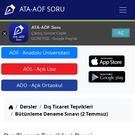
ATA-AÖF SORU
ATA-AÖF Soru
AÇ
Çıkmış Sorular Cepte
ÜCRETSİZ - Google Play'de
AÖF - Anadolu Üniversitesi
AÖL - Açık Lise
AÖO - Açık Ortaokul
Anasayfa
Dersler
Dış Ticaret Teşvikleri
Bütünleme Deneme Sınavı (2 Temmuz)