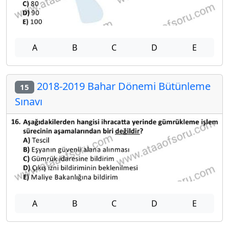
A
B
C
D
E
2018-2019 Bahar Dönemi Bütünleme
15
Sınavı
A
B
C
D
E