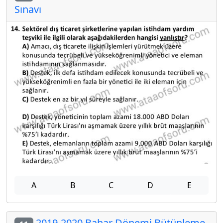
Sınavı
A
B
C
D
E
2019-2020 Bahar Dönemi Bütünleme