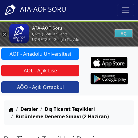
ATA-AÖF SORU
ATA-AÖF Soru
AÇ
Çıkmış Sorular Cepte
ÜCRETSİZ - Google Play'de
AÖF - Anadolu Üniversitesi
AÖL - Açık Lise
AÖO - Açık Ortaokul
Anasayfa
Dersler
Dış Ticaret Teşvikleri
Bütünleme Deneme Sınavı (2 Haziran)