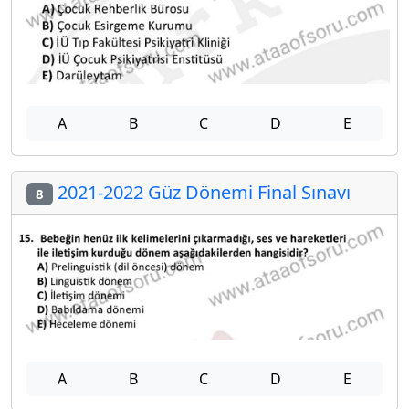
A
B
C
D
E
2021-2022 Güz Dönemi Final Sınavı
8
A
B
C
D
E