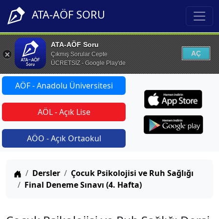
ATA-AÖF SORU
ATA-AÖF Soru
AÇ
Çıkmış Sorular Cepte
ÜCRETSİZ - Google Play'de
AÖF - Anadolu Üniversitesi
AÖL - Açık Lise
AÖO - Açık Ortaokul
Anasayfa
Dersler
Çocuk Psikolojisi ve Ruh Sağlığı
Final Deneme Sınavı (4. Hafta)