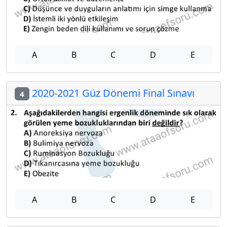
A
B
C
D
E
2020-2021 Güz Dönemi Final Sınavı
4
A
B
C
D
E