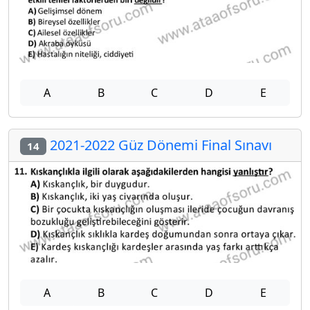
A
B
C
D
E
2021-2022 Güz Dönemi Final Sınavı
14
A
B
C
D
E