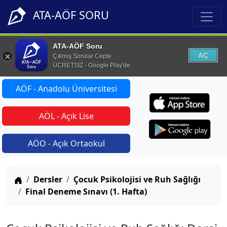
ATA-AÖF SORU
ATA-AÖF Soru
AÇ
Çıkmış Sorular Cepte
ÜCRETSİZ - Google Play'de
AÖF - Anadolu Üniversitesi
AÖL - Açık Lise
AÖO - Açık Ortaokul
Anasayfa
Dersler
Çocuk Psikolojisi ve Ruh Sağlığı
Final Deneme Sınavı (1. Hafta)