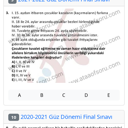
A
B
C
D
E
2020-2021 Güz Dönemi Final Sınavı
10