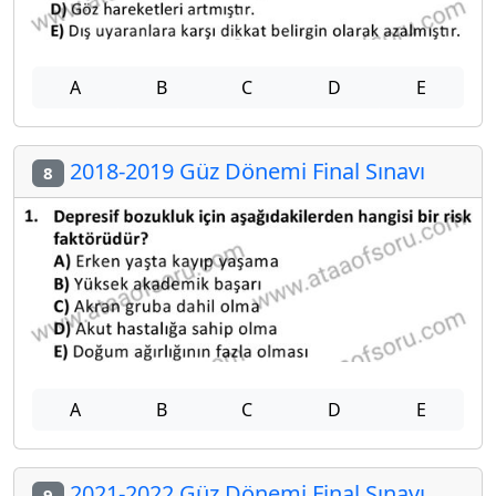
A
B
C
D
E
2018-2019 Güz Dönemi Final Sınavı
8
A
B
C
D
E
2021-2022 Güz Dönemi Final Sınavı
9