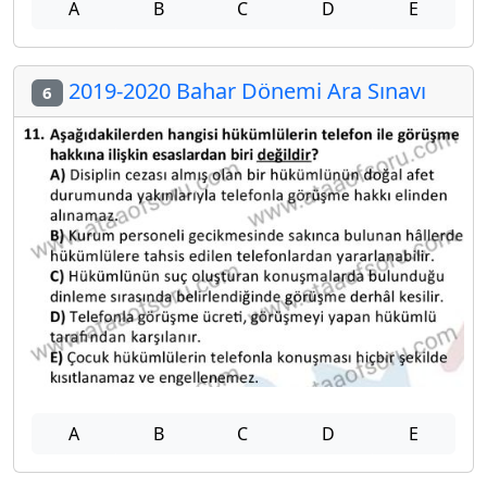
A
B
C
D
E
2019-2020 Bahar Dönemi Ara Sınavı
6
A
B
C
D
E