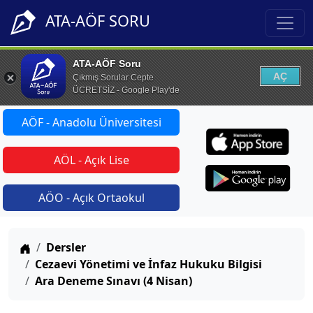
ATA-AÖF SORU
ATA-AÖF Soru
AÇ
Çıkmış Sorular Cepte
ÜCRETSİZ - Google Play'de
AÖF - Anadolu Üniversitesi
AÖL - Açık Lise
AÖO - Açık Ortaokul
Anasayfa
Dersler
Cezaevi Yönetimi ve İnfaz Hukuku Bilgisi
Ara Deneme Sınavı (4 Nisan)