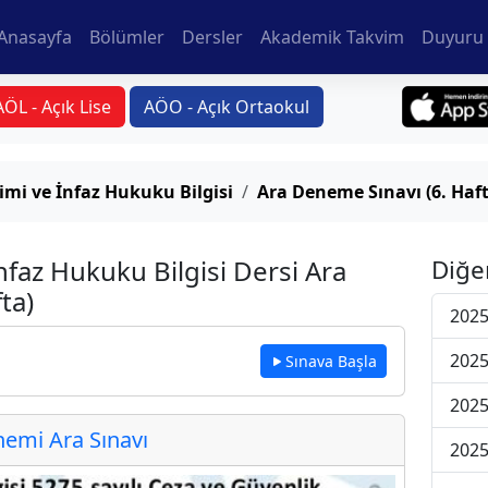
Anasayfa
Bölümler
Dersler
Akademik Takvim
Duyuru 
AÖL - Açık Lise
AÖO - Açık Ortaokul
imi ve İnfaz Hukuku Bilgisi
Ara Deneme Sınavı (6. Haft
nfaz Hukuku Bilgisi Dersi Ara
Diğe
ta)
2025
2025
Sınava Başla
2025
emi Ara Sınavı
2025