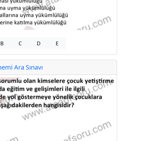
B
C
D
E
emi Ara Sınavı