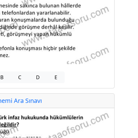
B
C
D
E
emi Ara Sınavı