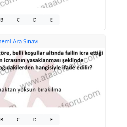
B
C
D
E
emi Ara Sınavı
B
C
D
E