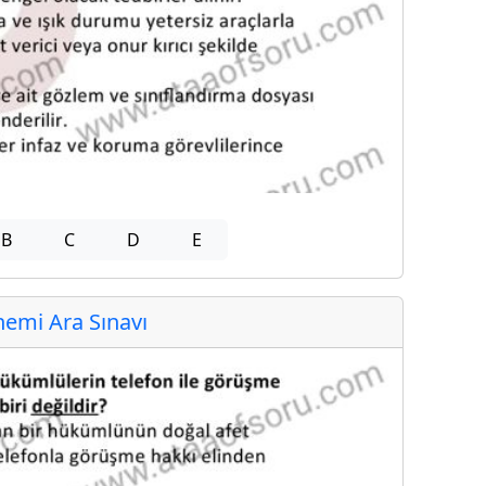
B
C
D
E
emi Ara Sınavı