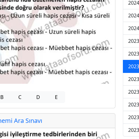
2024
2024
2024
2023
2023
2023
2023
2023
B
C
D
E
2023
2023
emi Ara Sınavı
2023