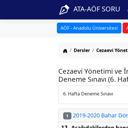
ATA-AÖF SORU
AÖF - Anadolu Üniversitesi
Anasayfa
Dersler
Cezaevi Yönet
Cezaevi Yönetimi ve İ
Deneme Sınavı (6. Haf
6. Hafta Deneme Sınavı
2019-2020 Bahar Dön
1