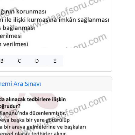
B
C
D
E
emi Ara Sınavı