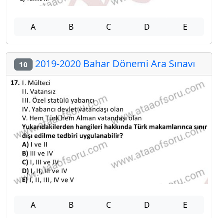
A
B
C
D
E
2019-2020 Bahar Dönemi Ara Sınavı
10
A
B
C
D
E