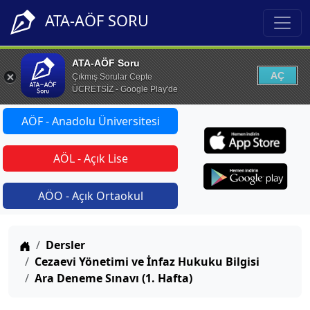
ATA-AÖF SORU
ATA-AÖF Soru
AÇ
Çıkmış Sorular Cepte
ÜCRETSİZ - Google Play'de
AÖF - Anadolu Üniversitesi
AÖL - Açık Lise
AÖO - Açık Ortaokul
Anasayfa
Dersler
Cezaevi Yönetimi ve İnfaz Hukuku Bilgisi
Ara Deneme Sınavı (1. Hafta)