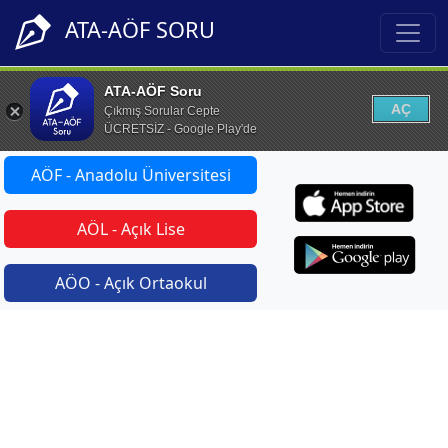
ATA-AÖF SORU
ATA-AÖF Soru
AÇ
Çıkmış Sorular Cepte
ÜCRETSİZ - Google Play'de
AÖF - Anadolu Üniversitesi
AÖL - Açık Lise
AÖO - Açık Ortaokul