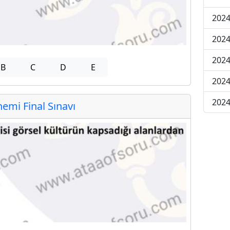
2024
2024
2024
B
C
D
E
2024
2024
mi Final Sınavı