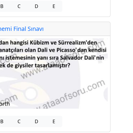
B
C
D
E
mi Final Sınavı
B
C
D
E