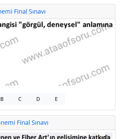
mi Final Sınavı
B
C
D
E
emi Final Sınavı