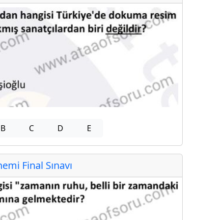
B
C
D
E
mi Final Sınavı