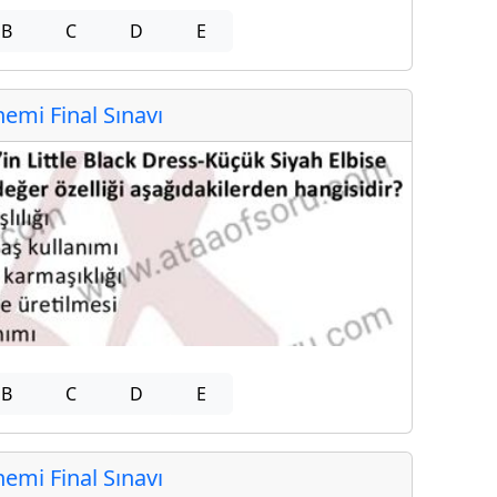
B
C
D
E
mi Final Sınavı
B
C
D
E
mi Final Sınavı