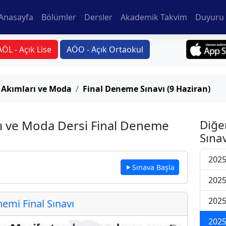
Anasayfa
Bölümler
Dersler
Akademik Takvim
Duyuru 
AÖL - Açık Lise
AÖO - Açık Ortaokul
 Akımları ve Moda
Final Deneme Sınavı (9 Haziran)
ı ve Moda Dersi Final Deneme
Diğe
Sınav
2025
Sınava Başla
2025
2025
mi Final Sınavı
2025