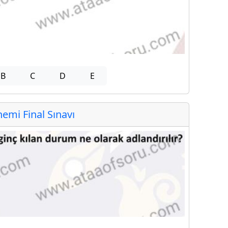
B
C
D
E
mi Final Sınavı