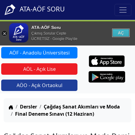
ATA-AÖF SORU
ATA-AÖF Soru
AÇ
Çıkmış Sorular Cepte
ÜCRETSİZ - Google Play'de
AÖF - Anadolu Üniversitesi
AÖL - Açık Lise
AÖO - Açık Ortaokul
Anasayfa
Dersler
Çağdaş Sanat Akımları ve Moda
Final Deneme Sınavı (12 Haziran)