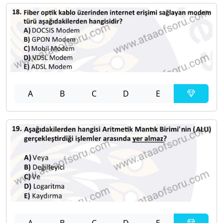
A
B
C
D
E
A
B
C
D
E