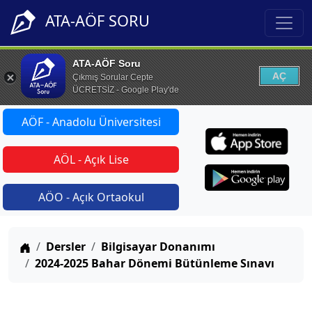
ATA-AÖF SORU
ATA-AÖF Soru
AÇ
Çıkmış Sorular Cepte
ÜCRETSİZ - Google Play'de
AÖF - Anadolu Üniversitesi
AÖL - Açık Lise
AÖO - Açık Ortaokul
Anasayfa
Dersler
Bilgisayar Donanımı
2024-2025 Bahar Dönemi Bütünleme Sınavı