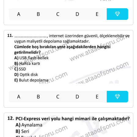
A
B
C
D
E
A
B
C
D
E