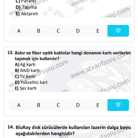
A
B
C
D
E
A
B
C
D
E