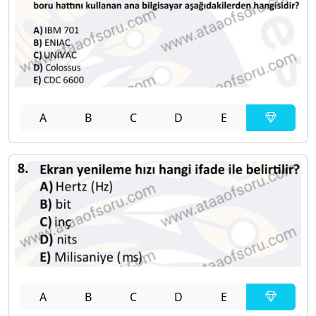
A
B
C
D
E
A
B
C
D
E