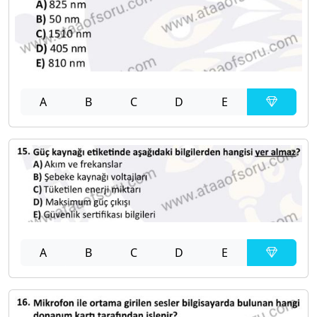
A
B
C
D
E
A
B
C
D
E