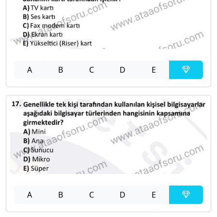
A
B
C
D
E
A
B
C
D
E