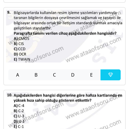
A
B
C
D
E