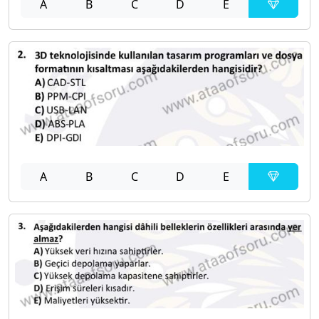
A
B
C
D
E
A
B
C
D
E