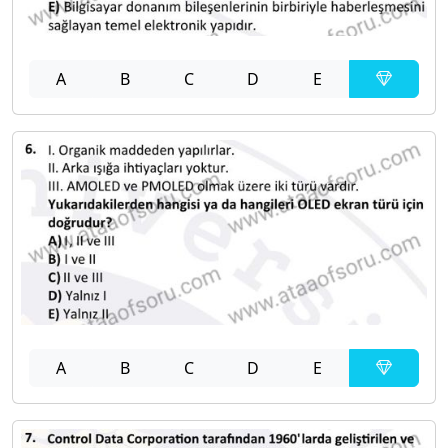
A
B
C
D
E
A
B
C
D
E