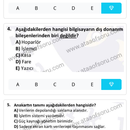
A
B
C
D
E
A
B
C
D
E