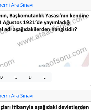
emi Ara Sınavı
B
C
D
E
emi Ara Sınavı