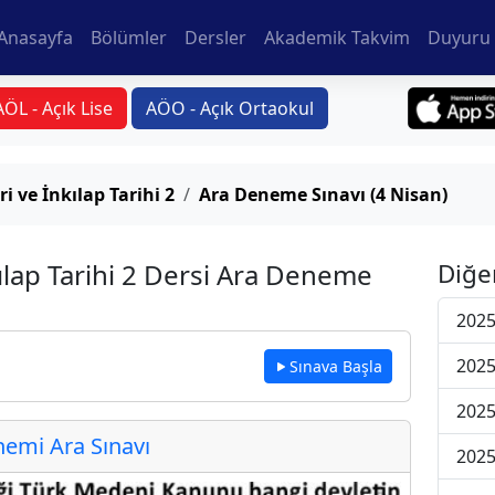
Anasayfa
Bölümler
Dersler
Akademik Takvim
Duyuru 
AÖL - Açık Lise
AÖO - Açık Ortaokul
ri ve İnkılap Tarihi 2
Ara Deneme Sınavı (4 Nisan)
kılap Tarihi 2 Dersi Ara Deneme
Diğe
2025
2025
Sınava Başla
2025
emi Ara Sınavı
2025