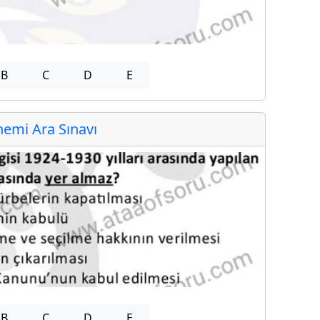
B
C
D
E
emi Ara Sınavı
B
C
D
E