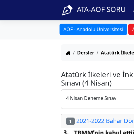
ATA-AÖF SORU
AÖF - Anadolu Üniversitesi
Anasayfa
Dersler
Atatürk İlkele
Atatürk İlkeleri ve İn
Sınavı (4 Nisan)
4 Nisan Deneme Sınavı
2021-2022 Bahar Dön
1