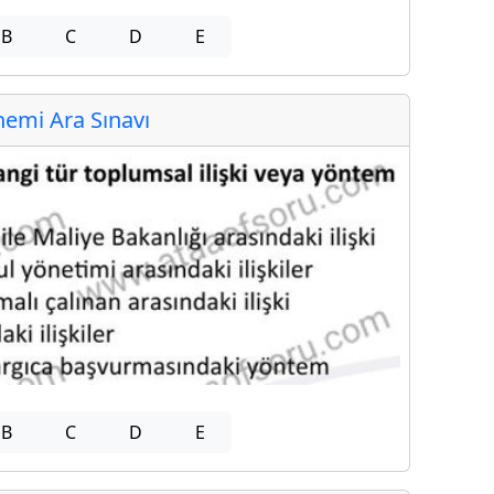
B
C
D
E
emi Ara Sınavı
B
C
D
E