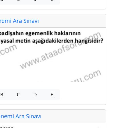
emi Ara Sınavı
B
C
D
E
nemi Ara Sınavı