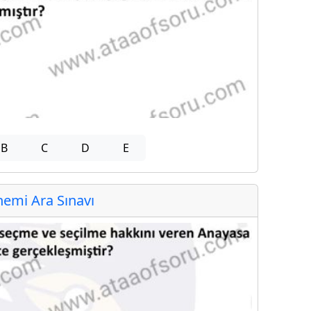
B
C
D
E
emi Ara Sınavı