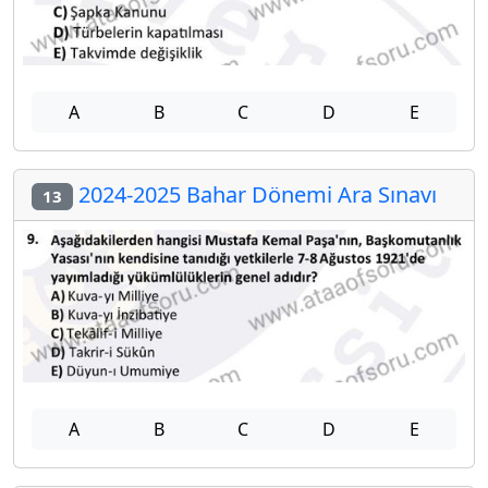
A
B
C
D
E
2024-2025 Bahar Dönemi Ara Sınavı
13
A
B
C
D
E