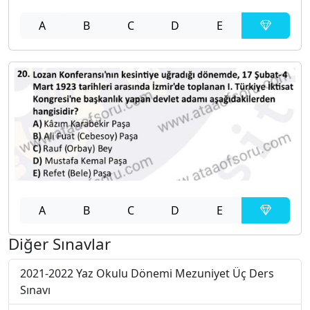
A
B
C
D
E
A
B
C
D
E
Diğer Sınavlar
2021-2022 Yaz Okulu Dönemi Mezuniyet Üç Ders
Sınavı