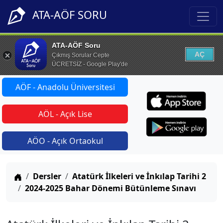
ATA-AÖF SORU
ATA-AÖF Soru
AÇ
Çıkmış Sorular Cepte
ÜCRETSİZ - Google Play'de
AÖF - Anadolu Üniversitesi
AÖL - Açık Lise
AÖO - Açık Ortaokul
Anasayfa
Dersler
Atatürk İlkeleri ve İnkılap Tarihi 2
2024-2025 Bahar Dönemi Bütünleme Sınavı