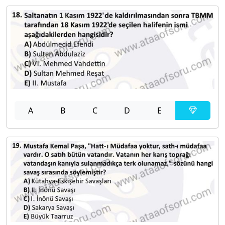
A
B
C
D
E