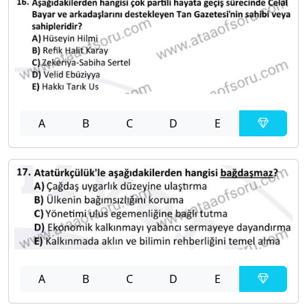
A
B
C
D
E
A
B
C
D
E