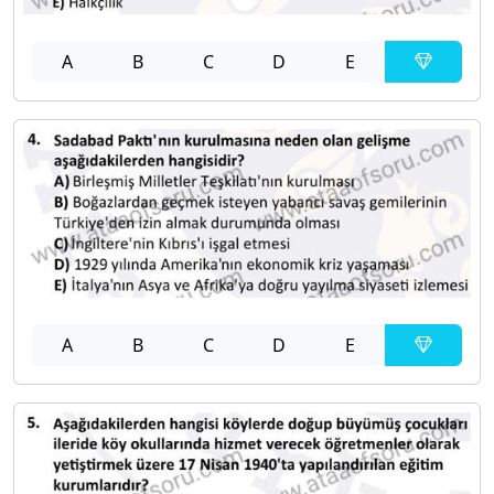
A
B
C
D
E
A
B
C
D
E