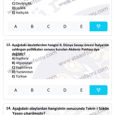
A
B
C
D
E
A
B
C
D
E