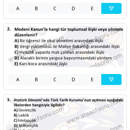
A
B
C
D
E
A
B
C
D
E