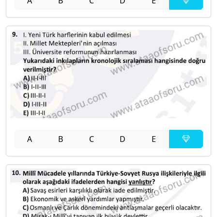
A
B
C
D
E
A
B
C
D
E