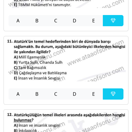
A
B
C
D
E
A
B
C
D
E