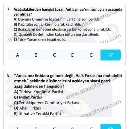
A
B
C
D
E