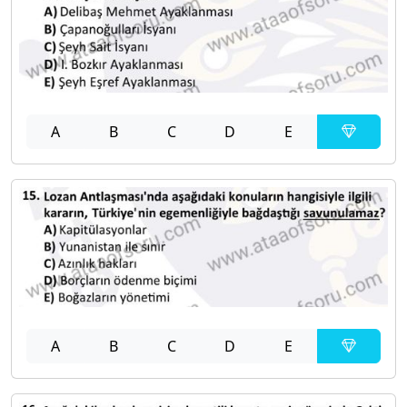
A
B
C
D
E
A
B
C
D
E