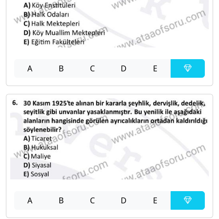
A
B
C
D
E
A
B
C
D
E