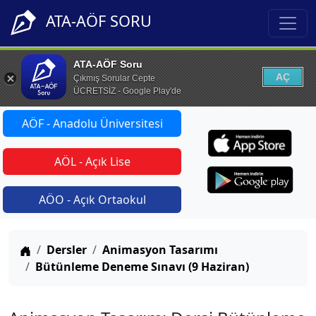
ATA-AÖF SORU
ATA-AÖF Soru
AÇ
Çıkmış Sorular Cepte
ÜCRETSİZ - Google Play'de
AÖF - Anadolu Üniversitesi
AÖL - Açık Lise
AÖO - Açık Ortaokul
Anasayfa
Dersler
Animasyon Tasarımı
Bütünleme Deneme Sınavı (9 Haziran)