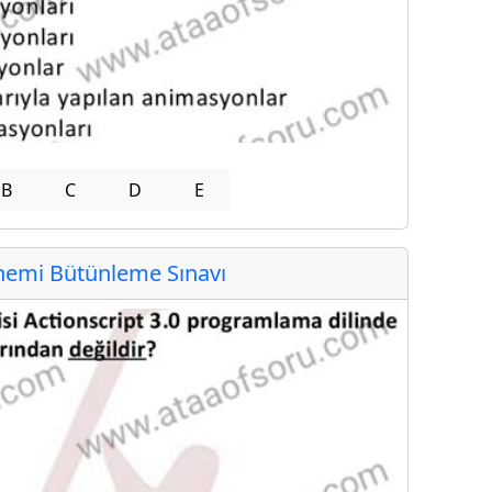
B
C
D
E
emi Bütünleme Sınavı