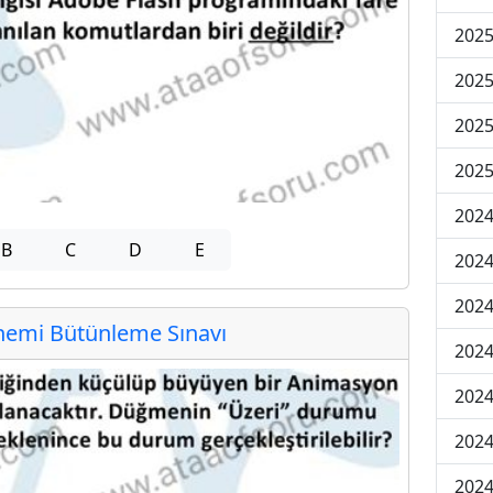
202
202
202
2025
202
B
C
D
E
202
202
emi Bütünleme Sınavı
202
2024
2024
2024