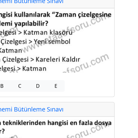
emi Bütünleme Sınavı
B
C
D
E
emi Bütünleme Sınavı