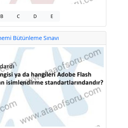
B
C
D
E
emi Bütünleme Sınavı