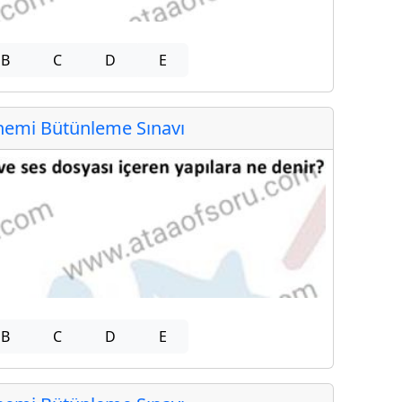
B
C
D
E
emi Bütünleme Sınavı
B
C
D
E