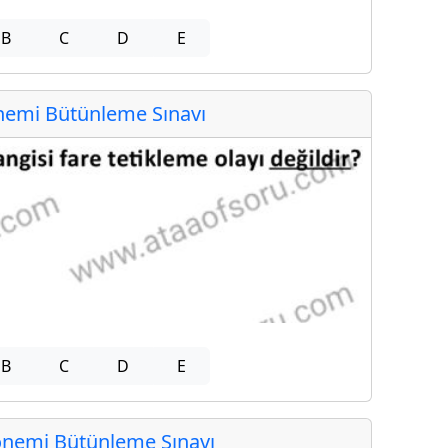
B
C
D
E
emi Bütünleme Sınavı
B
C
D
E
nemi Bütünleme Sınavı