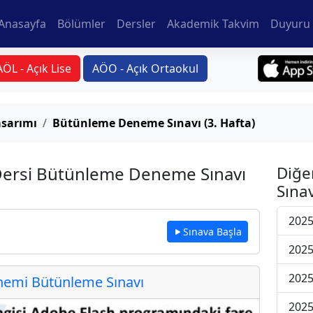
Anasayfa
Bölümler
Dersler
Akademik Takvim
Duyuru 
AÖL - Açık Lise
AÖO - Açık Ortaokul
sarımı
Bütünleme Deneme Sınavı (3. Hafta)
Dersi Bütünleme Deneme Sınavı
Diğe
Sınav
202
Sınava Başla
202
202
emi Bütünleme Sınavı
202