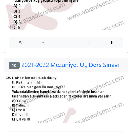
A
B
C
D
E
2021-2022 Mezuniyet Üç Ders Sınavı
10