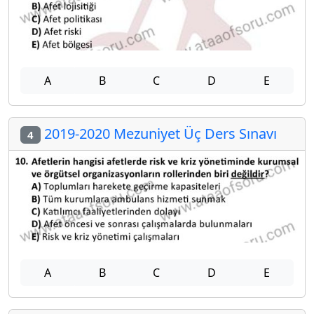
A
B
C
D
E
2019-2020 Mezuniyet Üç Ders Sınavı
4
A
B
C
D
E