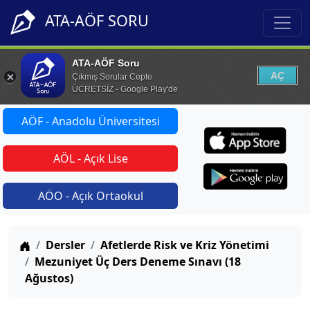
ATA-AÖF SORU
ATA-AÖF Soru
AÇ
Çıkmış Sorular Cepte
ÜCRETSİZ - Google Play'de
AÖF - Anadolu Üniversitesi
AÖL - Açık Lise
AÖO - Açık Ortaokul
Anasayfa
Dersler
Afetlerde Risk ve Kriz Yönetimi
Mezuniyet Üç Ders Deneme Sınavı (18
Ağustos)