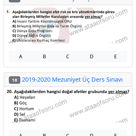
A
B
C
D
E
2019-2020 Mezuniyet Üç Ders Sınavı
18
A
B
C
D
E