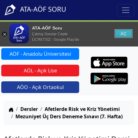
ATA-AÖF SORU
ATA-AÖF Soru
AÇ
Çıkmış Sorular Cepte
ÜCRETSİZ - Google Play'de
AÖF - Anadolu Üniversitesi
AÖL - Açık Lise
AÖO - Açık Ortaokul
Anasayfa
Dersler
Afetlerde Risk ve Kriz Yönetimi
Mezuniyet Üç Ders Deneme Sınavı (7. Hafta)