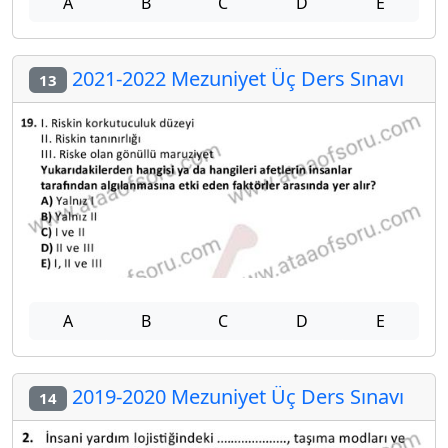
A
B
C
D
E
2021-2022 Mezuniyet Üç Ders Sınavı
13
A
B
C
D
E
2019-2020 Mezuniyet Üç Ders Sınavı
14