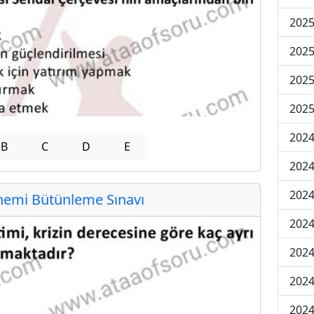
202
202
202
2025
202
B
C
D
E
202
202
emi Bütünleme Sınavı
202
2024
2024
2024