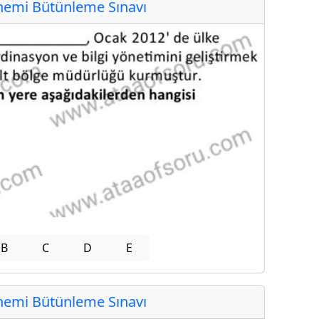
emi Bütünleme Sınavı
B
C
D
E
emi Bütünleme Sınavı