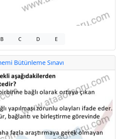
B
C
D
E
emi Bütünleme Sınavı