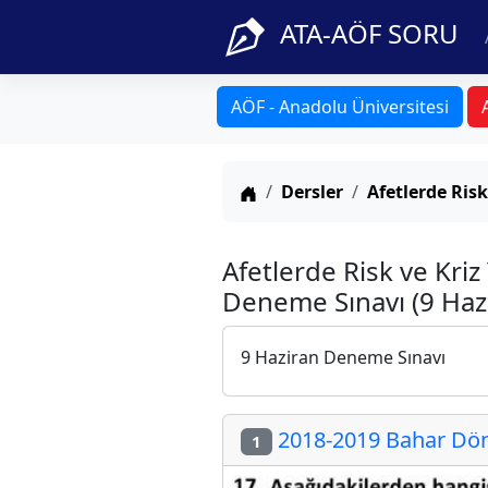
ATA-AÖF SORU
AÖF - Anadolu Üniversitesi
Anasayfa
Dersler
Afetlerde Risk
Afetlerde Risk ve Kri
Deneme Sınavı (9 Haz
9 Haziran Deneme Sınavı
2018-2019 Bahar Dön
1