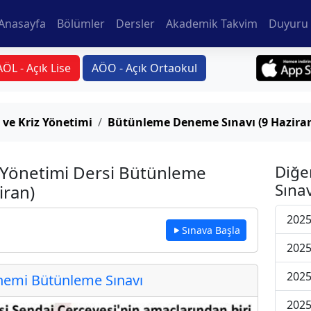
Anasayfa
Bölümler
Dersler
Akademik Takvim
Duyuru 
AÖL - Açık Lise
AÖO - Açık Ortaokul
 ve Kriz Yönetimi
Bütünleme Deneme Sınavı (9 Hazira
z Yönetimi Dersi Bütünleme
Diğe
Sınav
iran)
202
Sınava Başla
202
202
emi Bütünleme Sınavı
202