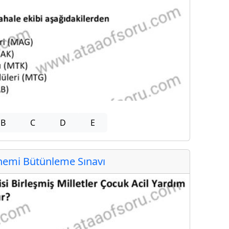
B
C
D
E
emi Bütünleme Sınavı