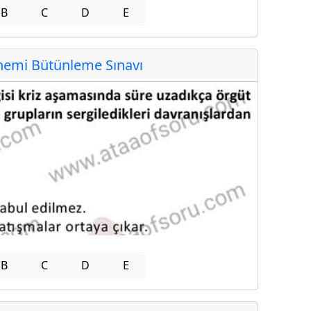
B
C
D
E
emi Bütünleme Sınavı
B
C
D
E