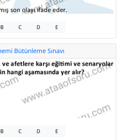
B
C
D
E
emi Bütünleme Sınavı
B
C
D
E