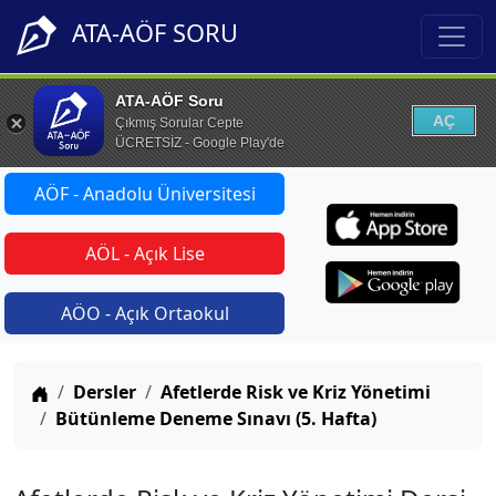
ATA-AÖF SORU
ATA-AÖF Soru
AÇ
Çıkmış Sorular Cepte
ÜCRETSİZ - Google Play'de
AÖF - Anadolu Üniversitesi
AÖL - Açık Lise
AÖO - Açık Ortaokul
Anasayfa
Dersler
Afetlerde Risk ve Kriz Yönetimi
Bütünleme Deneme Sınavı (5. Hafta)