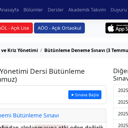
Anasayfa
Bölümler
Dersler
Akademik Takvim
Duyuru 
AÖL - Açık Lise
AÖO - Açık Ortaokul
 ve Kriz Yönetimi
Bütünleme Deneme Sınavı (3 Temmu
z Yönetimi Dersi Bütünleme
Diğe
Sınav
mmuz)
202
Sınava Başla
202
202
emi Bütünleme Sınavı
202