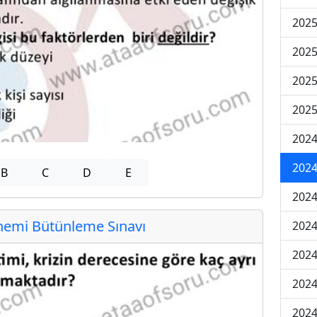
202
202
202
2025
202
202
B
C
D
E
202
emi Bütünleme Sınavı
202
2024
2024
2024