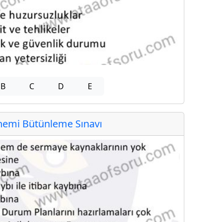
B
C
D
E
emi Bütünleme Sınavı