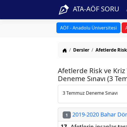
ATA-AÖF SORU
AÖF - Anadolu Üniversitesi
Anasayfa
Dersler
Afetlerde Risk
Afetlerde Risk ve Kri
Deneme Sınavı (3 Te
3 Temmuz Deneme Sınavı
2019-2020 Bahar Dön
1