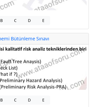
B
C
D
E
emi Bütünleme Sınavı
B
C
D
E