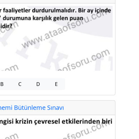
B
C
D
E
emi Bütünleme Sınavı