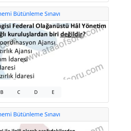
emi Bütünleme Sınavı
B
C
D
E
emi Bütünleme Sınavı