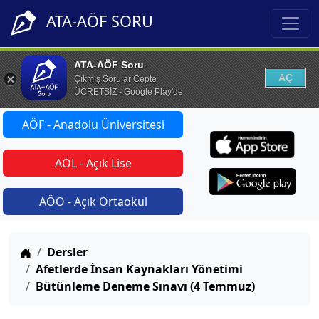
ATA-AÖF SORU
ATA-AÖF Soru
AÇ
Çıkmış Sorular Cepte
ÜCRETSİZ - Google Play'de
AÖF - Anadolu Üniversitesi
AÖL - Açık Lise
AÖO - Açık Ortaokul
Anasayfa
Dersler
Afetlerde İnsan Kaynakları Yönetimi
Bütünleme Deneme Sınavı (4 Temmuz)