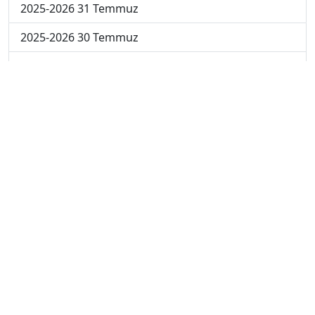
2025-2026 31 Temmuz
2025-2026 30 Temmuz
2025-2026 29 Temmuz
2025-2026 28 Temmuz
2025-2026 27 Temmuz
2025-2026 20 Temmuz
2025-2026 13 Temmuz
2025-2026 22 Haziran
2024-2025 4 Temmuz
2024-2025 3 Temmuz
2024-2025 2 Temmuz