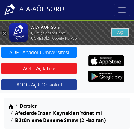
ATA-AÖF SORU
ATA-AÖF Soru
AÇ
Çıkmış Sorular Cepte
ÜCRETSİZ - Google Play'de
AÖF - Anadolu Üniversitesi
AÖL - Açık Lise
AÖO - Açık Ortaokul
Anasayfa
Dersler
Afetlerde İnsan Kaynakları Yönetimi
Bütünleme Deneme Sınavı (2 Haziran)