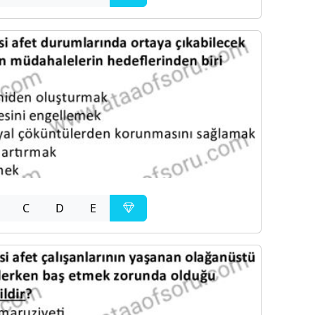
C
D
E