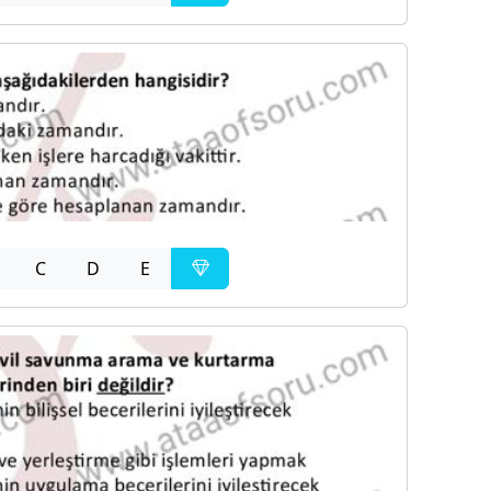
C
D
E