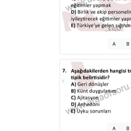
A
B
A
B