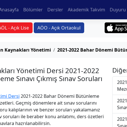
Anasayfa
Bölümler
Dersler
Akademik Takvim
Duyuru 
AÖL - Açık Lise
AÖO - Açık Ortaokul
an Kaynakları Yönetimi
2021-2022 Bahar Dönemi Bütü
akları Yönetimi Dersi 2021-2022
Diğe
me Sınavı Çıkmış Sınav Soruları
2021
Mezu
timi Dersi
2021-2022 Bahar Dönemi Bütünleme
2021
Özetleri. Geçmiş dönemlere ait sınav sorularını
Sına
oru kalıplarının ve benzer soruları yakalamanız
v soruları ile beraber konu anlatımı, ders özetleri
2021
avlara hazrılanabilirsin.
Sına