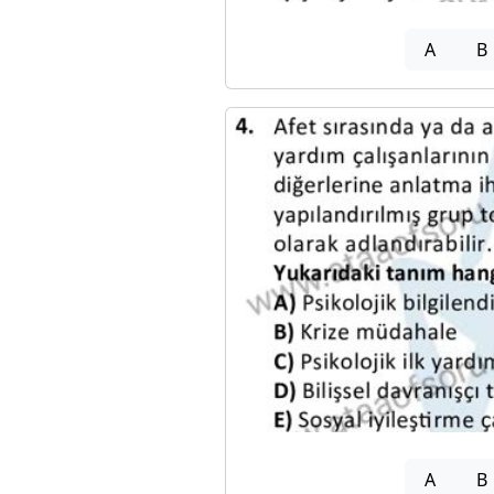
A
B
A
B