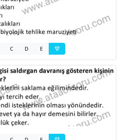
C
D
E
C
D
E