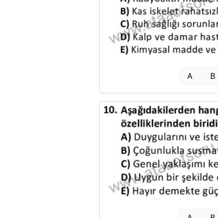
A
B
A
B