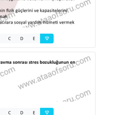
C
D
E
C
D
E