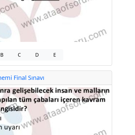
B
C
D
E
mi Final Sınavı