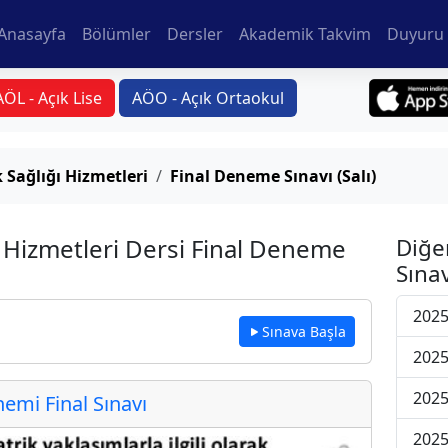
Anasayfa
Bölümler
Dersler
Akademik Takvim
Duyuru 
AÖL - Açık Lise
AÖO - Açık Ortaokul
 Sağlığı Hizmetleri
Final Deneme Sınavı (Salı)
ı Hizmetleri Dersi Final Deneme
Diğe
Sınav
2025
Sınava Başla
2025
2025
mi Final Sınavı
2025