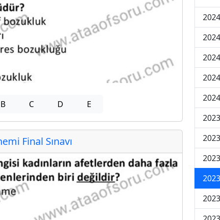
2024
2024
2024
2024
2024
B
C
D
E
202
202
mi Final Sınavı
202
2023
2023
2023