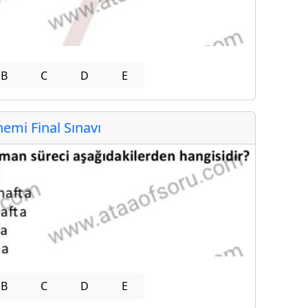
B
C
D
E
mi Final Sınavı
B
C
D
E