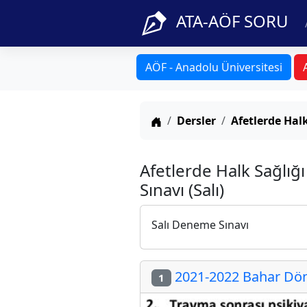
ATA-AÖF SORU
AÖF - Anadolu Üniversitesi
Anasayfa
Dersler
Afetlerde Halk
Afetlerde Halk Sağlığ
Sınavı (Salı)
Salı Deneme Sınavı
2021-2022 Bahar Döne
1