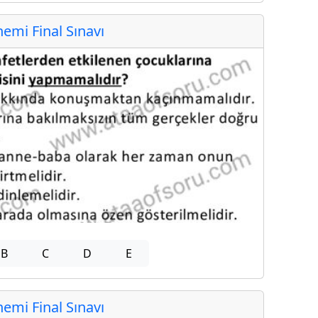
mi Final Sınavı
B
C
D
E
mi Final Sınavı