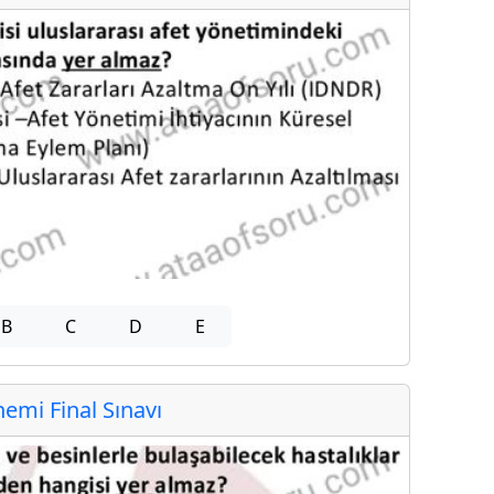
B
C
D
E
mi Final Sınavı