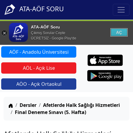
ATA-AÖF SORU
ATA-AÖF Soru
AÇ
Çıkmış Sorular Cepte
ÜCRETSİZ - Google Play'de
AÖF - Anadolu Üniversitesi
AÖL - Açık Lise
AÖO - Açık Ortaokul
Anasayfa
Dersler
Afetlerde Halk Sağlığı Hizmetleri
Final Deneme Sınavı (5. Hafta)