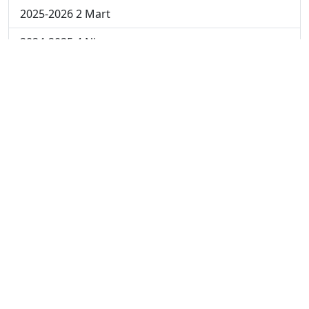
2025-2026 2 Mart
2024-2025 4 Nisan
2024-2025 3 Nisan
2024-2025 2 Nisan
2024-2025 24 Mart
2024-2025 17 Mart
2024-2025 10 Mart
2024-2025 3 Mart
2023-2024 8. Hafta
2023-2024 7. Hafta
2023-2024 6. Hafta