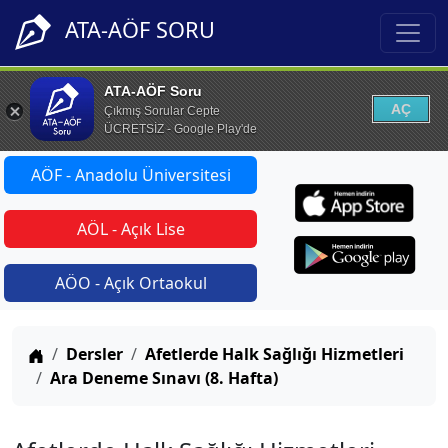
ATA-AÖF SORU
ATA-AÖF Soru
AÇ
Çıkmış Sorular Cepte
ÜCRETSİZ - Google Play'de
AÖF - Anadolu Üniversitesi
AÖL - Açık Lise
AÖO - Açık Ortaokul
Anasayfa
Dersler
Afetlerde Halk Sağlığı Hizmetleri
Ara Deneme Sınavı (8. Hafta)