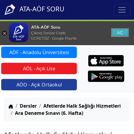
ATA-AÖF SORU
ATA-AÖF Soru
AÇ
Çıkmış Sorular Cepte
ÜCRETSİZ - Google Play'de
AÖF - Anadolu Üniversitesi
AÖL - Açık Lise
AÖO - Açık Ortaokul
Anasayfa
Dersler
Afetlerde Halk Sağlığı Hizmetleri
Ara Deneme Sınavı (6. Hafta)