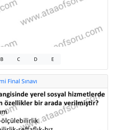
B
C
D
E
 Final Sınavı