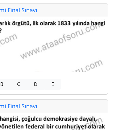
 Final Sınavı
B
C
D
E
 Final Sınavı