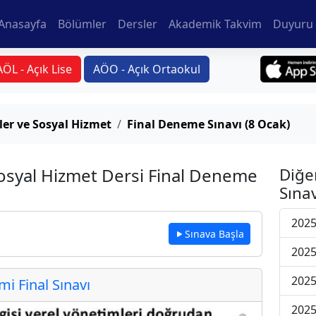
Anasayfa
Bölümler
Dersler
Akademik Takvim
Duyuru 
AÖL - Açık Lise
AÖO - Açık Ortaokul
ler ve Sosyal Hizmet
Final Deneme Sınavı (8 Ocak)
Sosyal Hizmet Dersi Final Deneme
Diğe
Sınav
2025
Sınava Başla
2025
2025
 Final Sınavı
2025