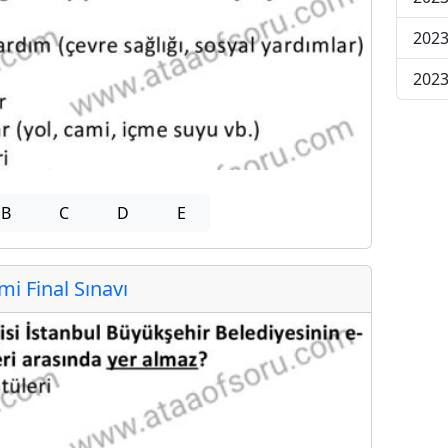
2023
2023
B
C
D
E
 Final Sınavı