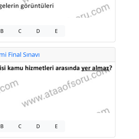
B
C
D
E
 Final Sınavı
B
C
D
E