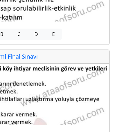
B
C
D
E
 Final Sınavı