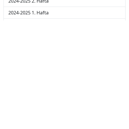
2024-2025 2. Hafta
2024-2025 1. Hafta
2023-2024 7. Hafta
2023-2024 6. Hafta
2023-2024 5. Hafta
2023-2024 4. Hafta
2023-2024 3. Hafta
2023-2024 2. Hafta
2023-2024 1. Hafta
© 2023 - ATAAOFSORU.COM.