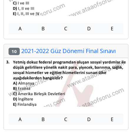
A
B
C
D
E
2021-2022 Güz Dönemi Final Sınavı
10
A
B
C
D
E