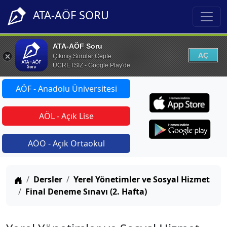
ATA-AÖF SORU
ATA-AÖF Soru
AÇ
Çıkmış Sorular Cepte
ÜCRETSİZ - Google Play'de
AÖF - Anadolu Üniversitesi
AÖL - Açık Lise
AÖO - Açık Ortaokul
Anasayfa
Dersler
Yerel Yönetimler ve Sosyal Hizmet
Final Deneme Sınavı (2. Hafta)