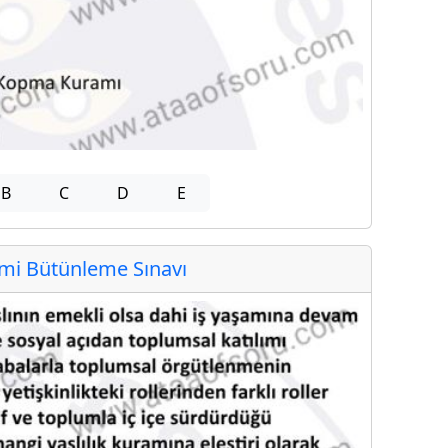
B
C
D
E
i Bütünleme Sınavı