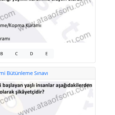
B
C
D
E
i Bütünleme Sınavı