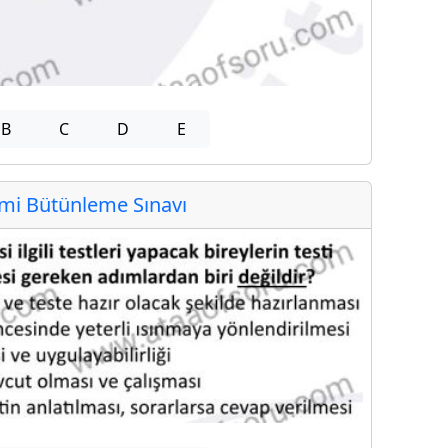
B
C
D
E
i Bütünleme Sınavı