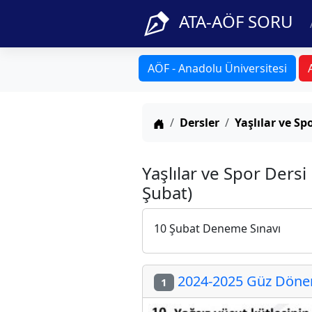
ATA-AÖF SORU
AÖF - Anadolu Üniversitesi
Anasayfa
Dersler
Yaşlılar ve Sp
Yaşlılar ve Spor Der
Şubat)
10 Şubat Deneme Sınavı
2024-2025 Güz Dönem
1