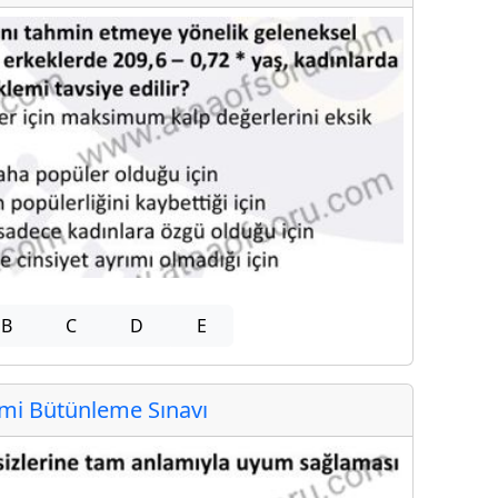
B
C
D
E
i Bütünleme Sınavı