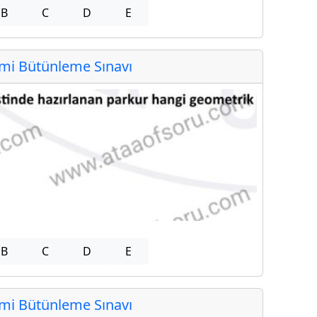
B
C
D
E
i Bütünleme Sınavı
B
C
D
E
i Bütünleme Sınavı