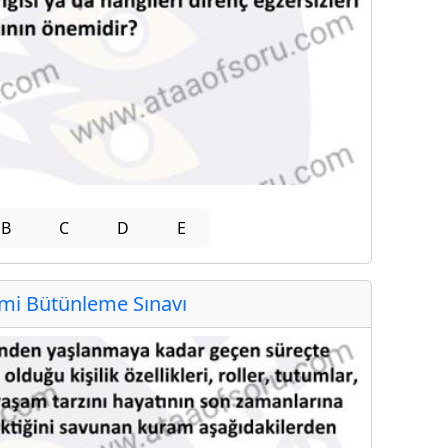
B
C
D
E
i Bütünleme Sınavı