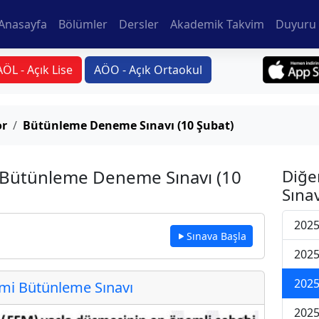
Anasayfa
Bölümler
Dersler
Akademik Takvim
Duyuru 
AÖL - Açık Lise
AÖO - Açık Ortaokul
or
Bütünleme Deneme Sınavı (10 Şubat)
si Bütünleme Deneme Sınavı (10
Diğe
Sınav
2025
Sınava Başla
2025
2025
i Bütünleme Sınavı
2025