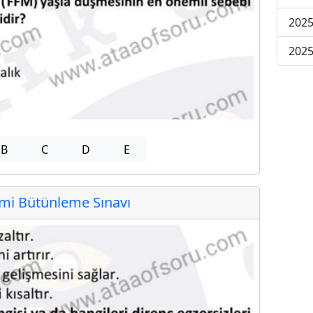
2025
2025
B
C
D
E
i Bütünleme Sınavı