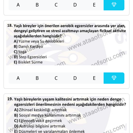
A
B
C
D
E
A
B
C
D
E