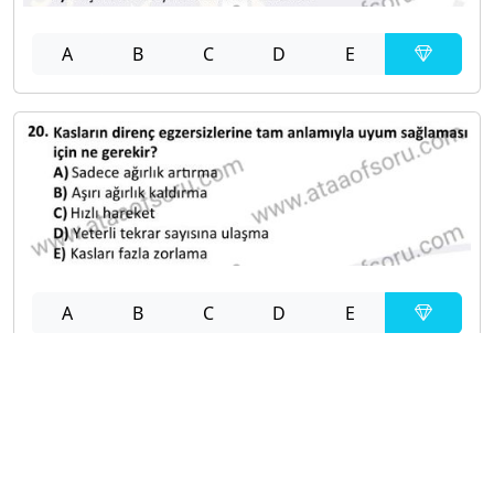
A
B
C
D
E
A
B
C
D
E
Diğer Sınavlar
2024-2025 Güz Dönemi Bütünleme Sınavı
2024-2025 Güz Dönemi Final Sınavı