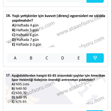
A
B
C
D
E