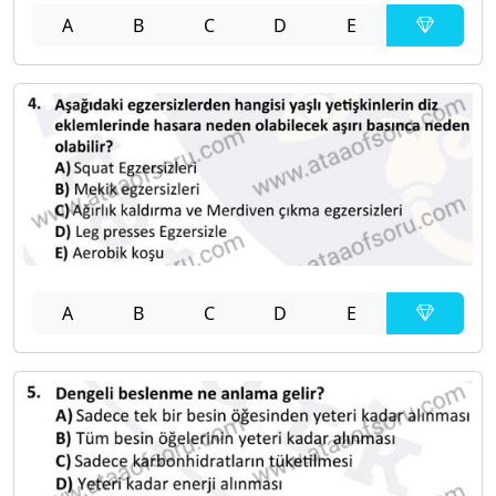
A
B
C
D
E
A
B
C
D
E