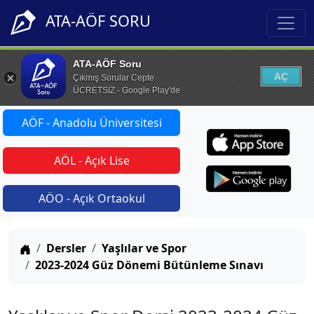
ATA-AÖF SORU
ATA-AÖF Soru
AÇ
Çıkmış Sorular Cepte
ÜCRETSİZ - Google Play'de
AÖF - Anadolu Üniversitesi
AÖL - Açık Lise
AÖO - Açık Ortaokul
Anasayfa
Dersler
Yaşlılar ve Spor
2023-2024 Güz Dönemi Bütünleme Sınavı