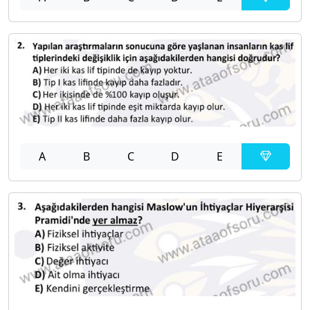
A
B
C
D
E