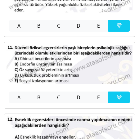
A
B
C
D
E
A
B
C
D
E