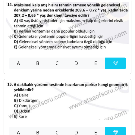
A
B
C
D
E
A
B
C
D
E