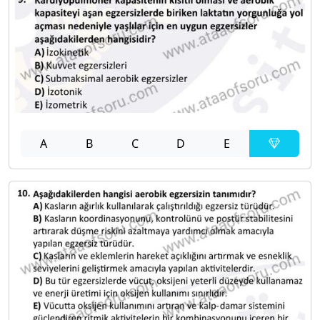
A
B
C
D
E