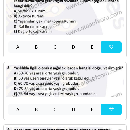
A
B
C
D
E
A
B
C
D
E