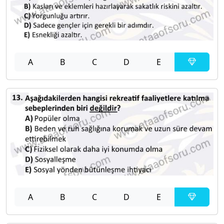
A
B
C
D
E
A
B
C
D
E