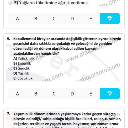
A
B
C
D
E
A
B
C
D
E