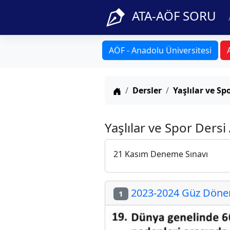
ATA-AÖF SORU
AÖF - Anadolu Üniversitesi
Anasayfa
Dersler
Yaşlılar ve Sp
Yaşlılar ve Spor Ders
21 Kasım Deneme Sınavı
2023-2024 Güz Dönem
1