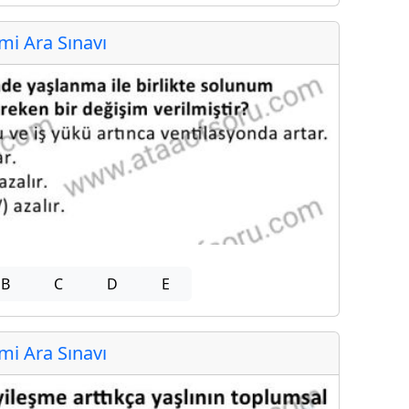
i Ara Sınavı
B
C
D
E
i Ara Sınavı