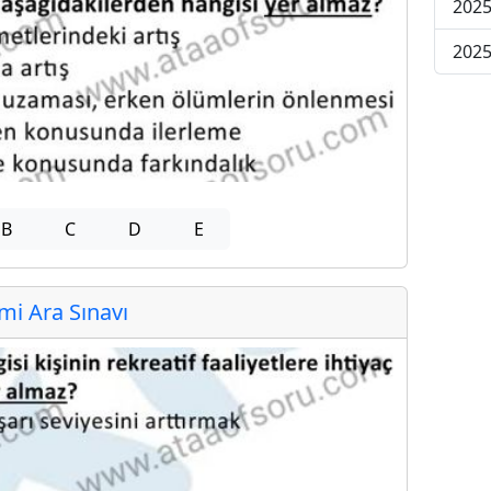
2025
2025
B
C
D
E
i Ara Sınavı