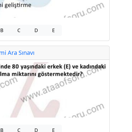
B
C
D
E
i Ara Sınavı
B
C
D
E