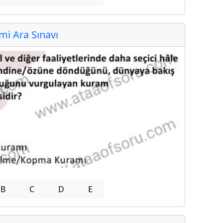
i Ara Sınavı
B
C
D
E