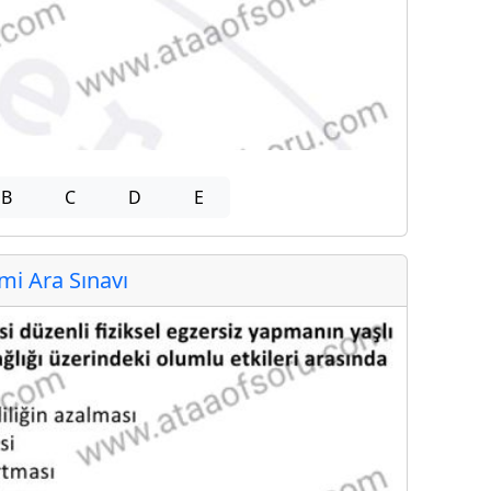
B
C
D
E
i Ara Sınavı