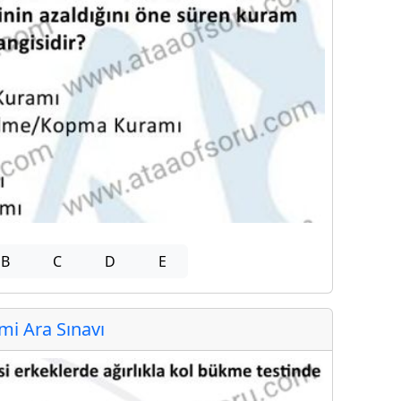
B
C
D
E
i Ara Sınavı