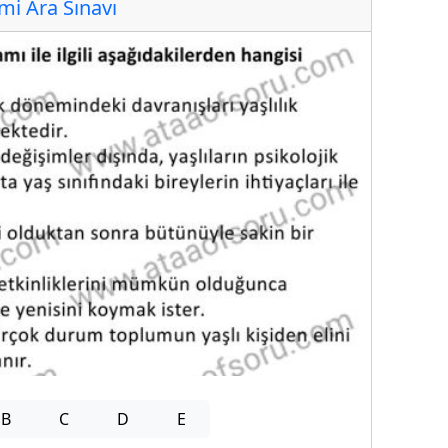
i Ara Sınavı
B
C
D
E