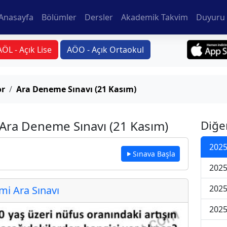
Anasayfa
Bölümler
Dersler
Akademik Takvim
Duyuru 
AÖL - Açık Lise
AÖO - Açık Ortaokul
or
Ara Deneme Sınavı (21 Kasım)
i Ara Deneme Sınavı (21 Kasım)
Diğe
2025
Sınava Başla
2025
2025
i Ara Sınavı
2025