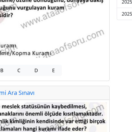
2025
2025
B
C
D
E
i Ara Sınavı