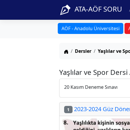
ATA-AÖF SORU
AÖF - Anadolu Üniversitesi
Anasayfa
Dersler
Yaşlılar ve Sp
Yaşlılar ve Spor Ders
20 Kasım Deneme Sınavı
2023-2024 Güz Dönem
1