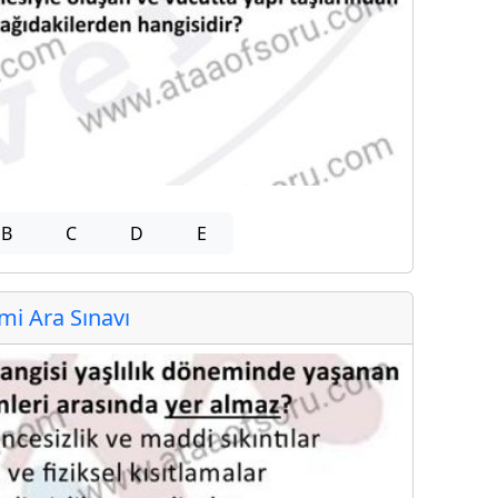
B
C
D
E
i Ara Sınavı