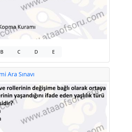
B
C
D
E
i Ara Sınavı