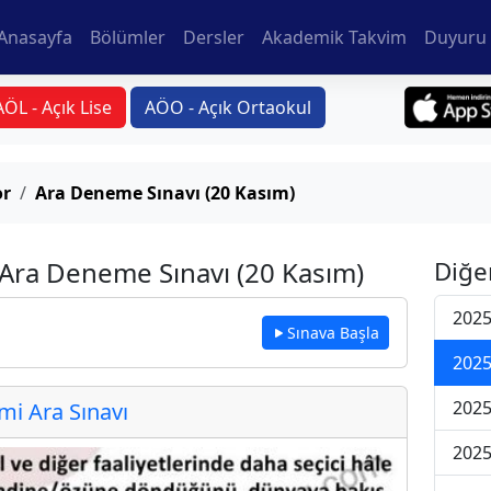
Anasayfa
Bölümler
Dersler
Akademik Takvim
Duyuru 
AÖL - Açık Lise
AÖO - Açık Ortaokul
or
Ara Deneme Sınavı (20 Kasım)
i Ara Deneme Sınavı (20 Kasım)
Diğe
2025
Sınava Başla
2025
2025
i Ara Sınavı
2025