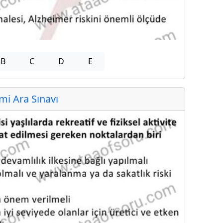
B
C
D
E
i Ara Sınavı