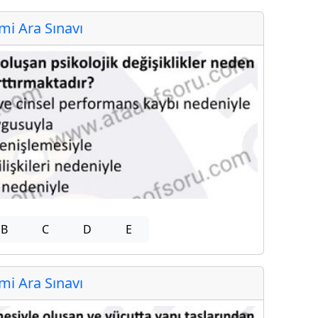
i Ara Sınavı
B
C
D
E
i Ara Sınavı