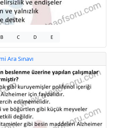
B
C
D
E
i Ara Sınavı