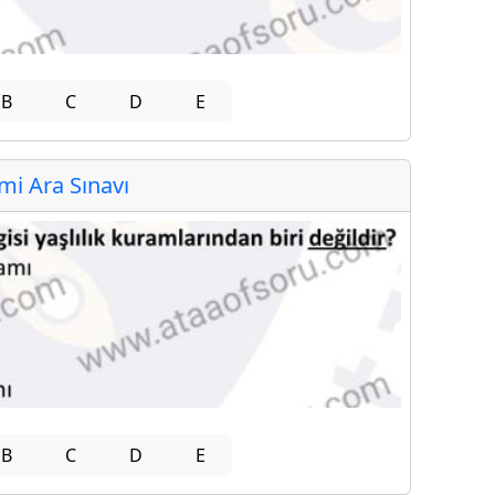
B
C
D
E
i Ara Sınavı
B
C
D
E