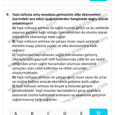
A
B
C
D
E