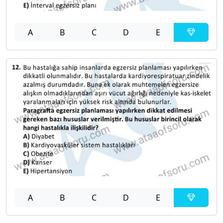
A
B
C
D
E
A
B
C
D
E