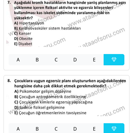
A
B
C
D
E
A
B
C
D
E