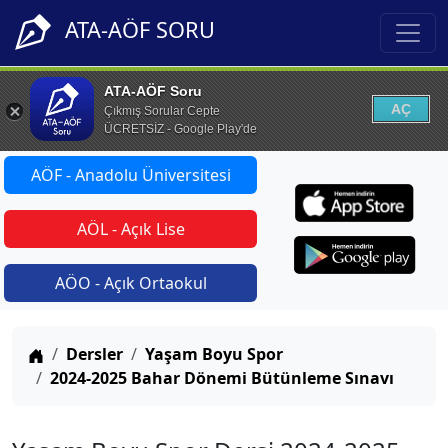
ATA-AÖF SORU
ATA-AÖF Soru
AÇ
Çıkmış Sorular Cepte
ÜCRETSİZ - Google Play'de
AÖF - Anadolu Üniversitesi
AÖL - Açık Lise
AÖO - Açık Ortaokul
Anasayfa
Dersler
Yaşam Boyu Spor
2024-2025 Bahar Dönemi Bütünleme Sınavı