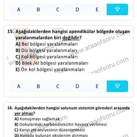
A
B
C
D
E
A
B
C
D
E