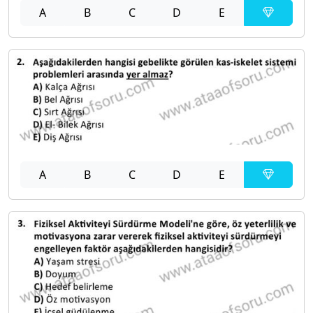
A
B
C
D
E
A
B
C
D
E