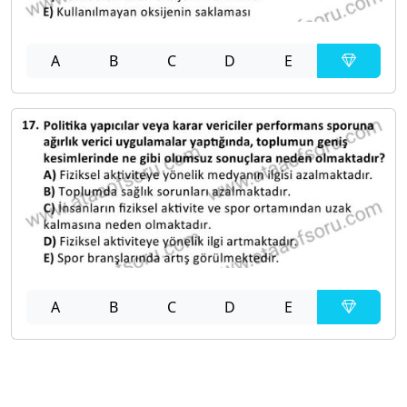
A
B
C
D
E
A
B
C
D
E