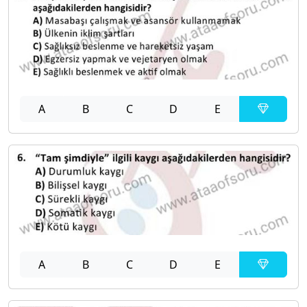
A
B
C
D
E
A
B
C
D
E