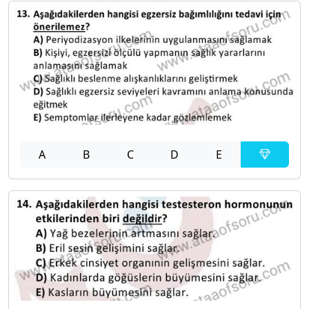
A
B
C
D
E