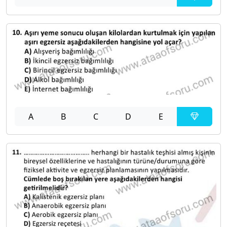
A
B
C
D
E