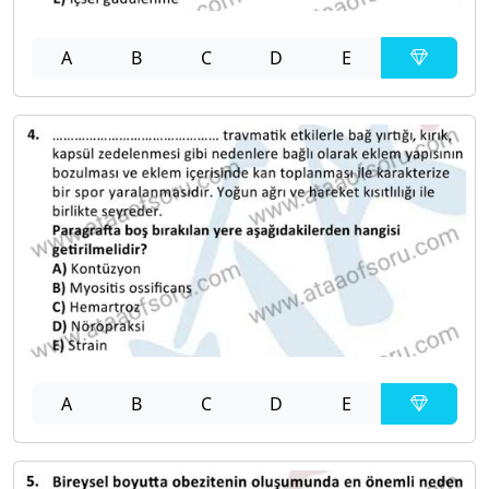
A
B
C
D
E
A
B
C
D
E