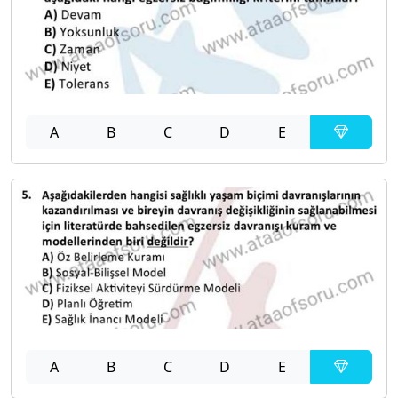
A
B
C
D
E
A
B
C
D
E