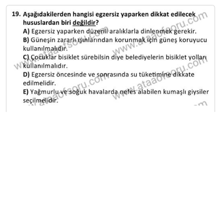
A
B
C
D
E