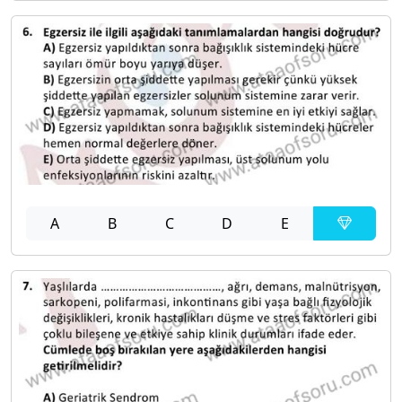
A
B
C
D
E