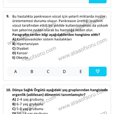
A
B
C
D
E