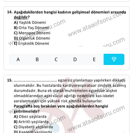
A
B
C
D
E