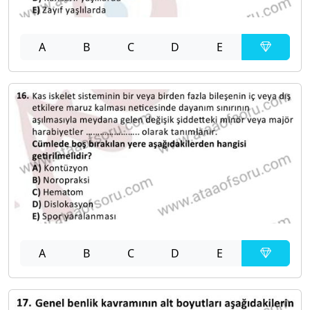
A
B
C
D
E
A
B
C
D
E