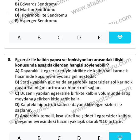
A
B
C
D
E
A
B
C
D
E