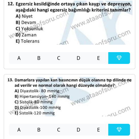
A
B
C
D
E
A
B
C
D
E