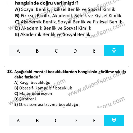
A
B
C
D
E
A
B
C
D
E