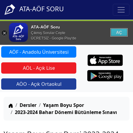
ATA-AÖF SORU
ATA-AÖF Soru
AÇ
Çıkmış Sorular Cepte
ÜCRETSİZ - Google Play'de
AÖF - Anadolu Üniversitesi
AÖL - Açık Lise
AÖO - Açık Ortaokul
Anasayfa
Dersler
Yaşam Boyu Spor
2023-2024 Bahar Dönemi Bütünleme Sınavı