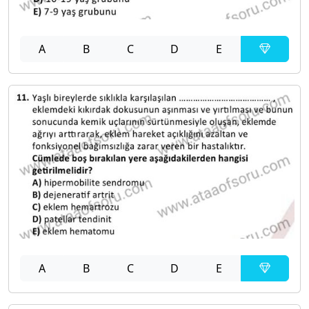
A
B
C
D
E
A
B
C
D
E