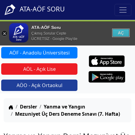
ATA-AÖF SORU
ATA-AÖF Soru
AÇ
Çıkmış Sorular Cepte
ÜCRETSİZ - Google Play'de
AÖF - Anadolu Üniversitesi
AÖL - Açık Lise
AÖO - Açık Ortaokul
Anasayfa
Dersler
Yanma ve Yangın
Mezuniyet Üç Ders Deneme Sınavı (7. Hafta)