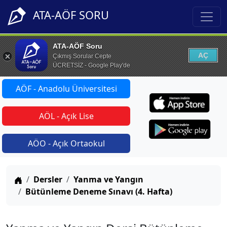
ATA-AÖF SORU
ATA-AÖF Soru
AÇ
Çıkmış Sorular Cepte
ÜCRETSİZ - Google Play'de
AÖF - Anadolu Üniversitesi
AÖL - Açık Lise
AÖO - Açık Ortaokul
Anasayfa
Dersler
Yanma ve Yangın
Bütünleme Deneme Sınavı (4. Hafta)