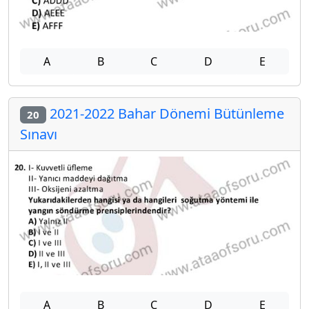
A
B
C
D
E
2021-2022 Bahar Dönemi Bütünleme
20
Sınavı
A
B
C
D
E